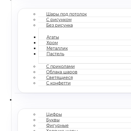
Шары под потолок
С рисунком
Без рисунка
Агаты
Хром
Металлик
Пастель
С приколами
Облака шаров
Светящиеся
С конфетти
Цифры
Буквы
Фигурные
Ходячие шары