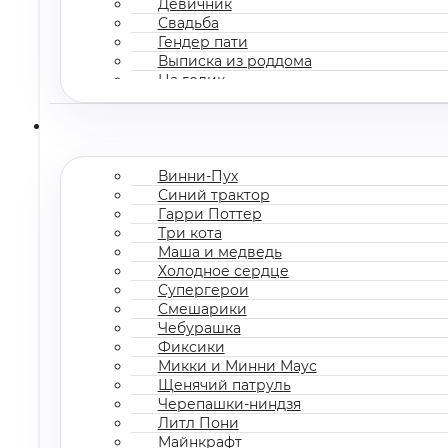
Девичник
Свадьба
Гендер пати
Выписка из роддома
На годик
Корпоратив
Винни-Пух
Синий трактор
Гарри Поттер
Три кота
Маша и медведь
Холодное сердце
Супергерои
Смешарики
Чебурашка
Фиксики
Микки и Минни Маус
Щенячий патруль
Черепашки-ниндзя
Литл Пони
Майнкрафт