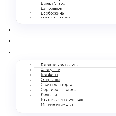
Бравл Старс
Динозавры
Барбоскины
Герои в масках
Все мультгерои
Готовые комплекты
Хлопушки
Конфеты
Открытки
Свечи для торта
Сервировка стола
Колпаки
Растяжки и гирлянды
Мягкие игрушки