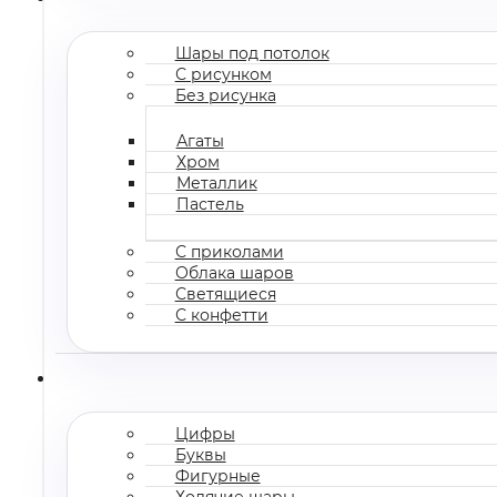
Шары под потолок
С рисунком
Без рисунка
Агаты
Хром
Металлик
Пастель
С приколами
Облака шаров
Светящиеся
С конфетти
Цифры
Буквы
Фигурные
Ходячие шары