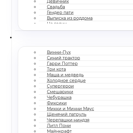
Девичник
Свадьба
Гендер пати
Выписка из роддома
На годик
Корпоратив
Винни-Пух
Синий трактор
Гарри Поттер
Три кота
Маша и медведь
Холодное сердце
Супергерои
Смешарики
Чебурашка
Фиксики
Микки и Минни Маус
Щенячий патруль
Черепашки-ниндзя
Литл Пони
Майнкрафт