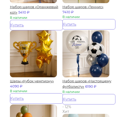
Набор шаров «Оранжевый
Набор шаров «Теннис»
7410
₽
кот»
5410
₽
В наличии
В наличии
Купить
Купить
Шары «Кубок чемпиону»
Набор шаров «Настоящему
4090
₽
футболисту»
6190
₽
В наличии
В наличии
Купить
Купить
- 12%
Хит