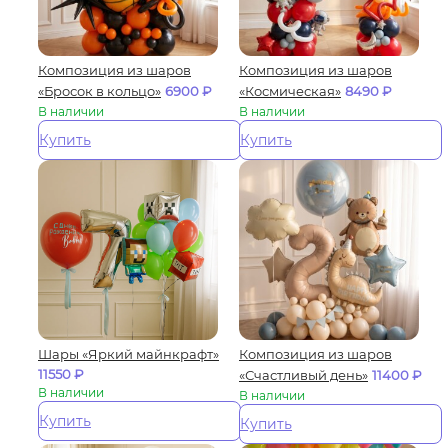
Композиция из шаров
Композиция из шаров
«Бросок в кольцо»
6900
₽
«Космическая»
8490
₽
В наличии
В наличии
Купить
Купить
Шары «Яркий майнкрафт»
Композиция из шаров
11550
₽
«Счастливый день»
11400
₽
В наличии
В наличии
Купить
Купить