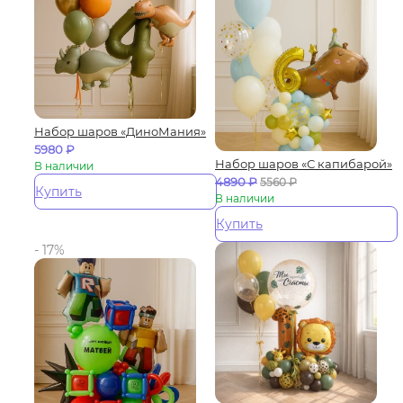
Набор шаров «ДиноМания»
5980
₽
Набор шаров «С капибарой»
В наличии
4890
₽
5560
₽
Купить
В наличии
Купить
- 17%