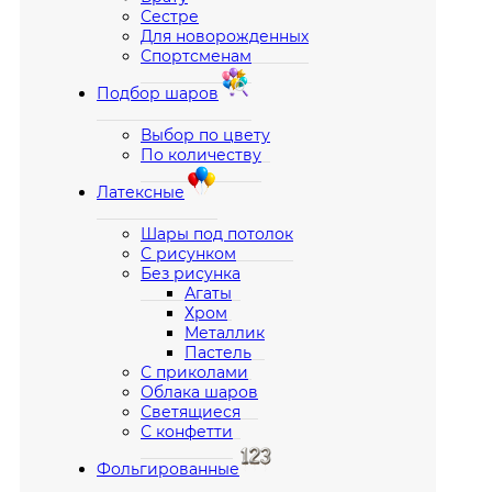
Сестре
Для новорожденных
Спортсменам
Подбор шаров
Выбор по цвету
По количеству
Латексные
Шары под потолок
С рисунком
Без рисунка
Агаты
Хром
Металлик
Пастель
С приколами
Облака шаров
Светящиеся
С конфетти
Фольгированные