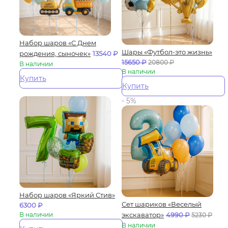
Набор шаров «С Днем
Шары «Футбол-это жизнь»
рождения, сыночек»
13540
₽
15650
₽
20800
₽
В наличии
В наличии
Купить
Купить
- 5%
Набор шаров «Яркий Стив»
Сет шариков «Веселый
6300
₽
В наличии
экскаватор»
4990
₽
5230
₽
В наличии