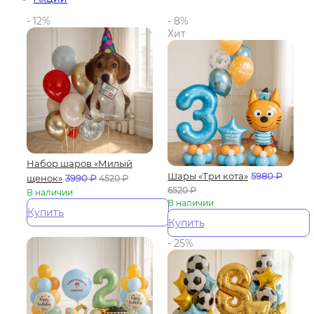
- 12%
- 8%
Хит
Набор шаров «Милый
Шары «Три кота»
5980
₽
щенок»
3990
₽
4520
₽
6520
₽
В наличии
В наличии
Купить
Купить
- 25%