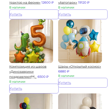
трактор на ферме»
12600
₽
«Автопарк»
19120
₽
В наличии
В наличии
Купить
Купить
Композиция из шаров
Шары «Открытый космос»
6880
₽
«Динозаврики
В наличии
поздравляют...
6500
₽
В наличии
Купить
Купить