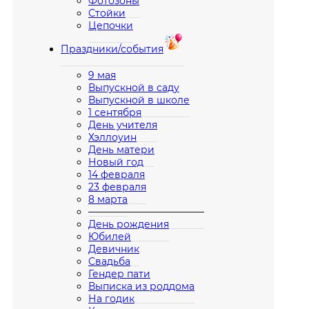
Фотозоны
Стойки
Цепочки
Праздники/события
9 мая
Выпускной в саду
Выпускной в школе
1 сентября
День учителя
Хэллоуин
День матери
Новый год
14 февраля
23 февраля
8 марта
————————————
День рождения
Юбилей
Девичник
Свадьба
Гендер пати
Выписка из роддома
На годик