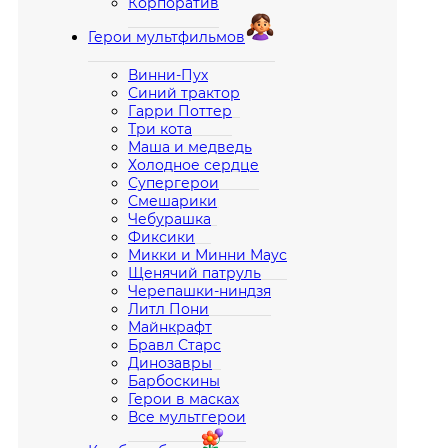
Корпоратив
Герои мультфильмов
Винни-Пух
Синий трактор
Гарри Поттер
Три кота
Маша и медведь
Холодное сердце
Супергерои
Смешарики
Чебурашка
Фиксики
Микки и Минни Маус
Щенячий патруль
Черепашки-ниндзя
Литл Пони
Майнкрафт
Бравл Старс
Динозавры
Барбоскины
Герои в масках
Все мультгерои