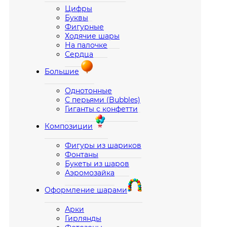
Цифры
Буквы
Фигурные
Ходячие шары
На палочке
Сердца
Большие
Однотонные
С перьями (Bubbles)
Гиганты с конфетти
Композиции
Фигуры из шариков
Фонтаны
Букеты из шаров
Аэромозайка
Оформление шарами
Арки
Гирлянды