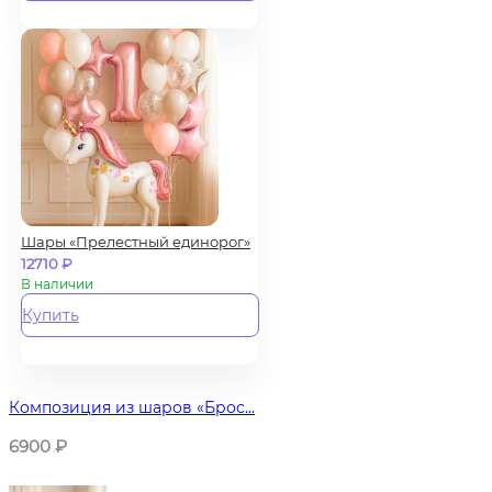
Шары «Прелестный единорог»
12710
₽
В наличии
Купить
Композиция из шаров «Брос...
6900
₽