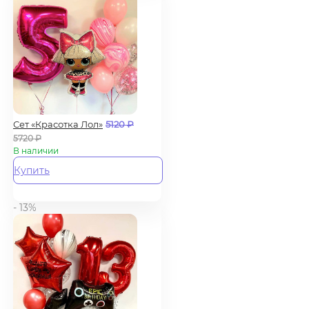
Сет «Красотка Лол»
5120
₽
5720
₽
В наличии
Купить
- 13%