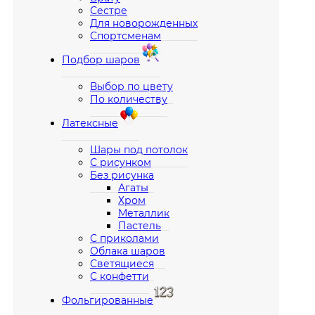
Сестре
Для новорожденных
Спортсменам
Подбор шаров
Выбор по цвету
По количеству
Латексные
Шары под потолок
С рисунком
Без рисунка
Агаты
Хром
Металлик
Пастель
С приколами
Облака шаров
Светящиеся
С конфетти
Фольгированные