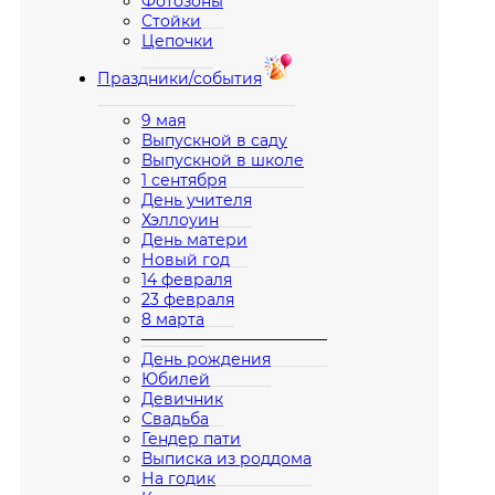
Фотозоны
Стойки
Цепочки
Праздники/события
9 мая
Выпускной в саду
Выпускной в школе
1 сентября
День учителя
Хэллоуин
День матери
Новый год
14 февраля
23 февраля
8 марта
————————————
День рождения
Юбилей
Девичник
Свадьба
Гендер пати
Выписка из роддома
На годик