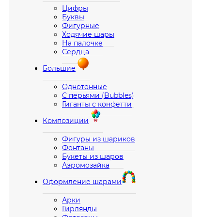
Цифры
Буквы
Фигурные
Ходячие шары
На палочке
Сердца
Большие
Однотонные
С перьями (Bubbles)
Гиганты с конфетти
Композиции
Фигуры из шариков
Фонтаны
Букеты из шаров
Аэромозайка
Оформление шарами
Арки
Гирлянды