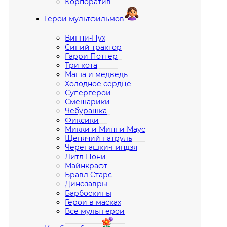
Корпоратив
Герои мультфильмов
Винни-Пух
Синий трактор
Гарри Поттер
Три кота
Маша и медведь
Холодное сердце
Супергерои
Смешарики
Чебурашка
Фиксики
Микки и Минни Маус
Щенячий патруль
Черепашки-ниндзя
Литл Пони
Майнкрафт
Бравл Старс
Динозавры
Барбоскины
Герои в масках
Все мультгерои