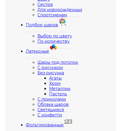
Сестре
Для новорожденных
Спортсменам
Подбор шаров
Выбор по цвету
По количеству
Латексные
Шары под потолок
С рисунком
Без рисунка
Агаты
Хром
Металлик
Пастель
С приколами
Облака шаров
Светящиеся
С конфетти
Фольгированные