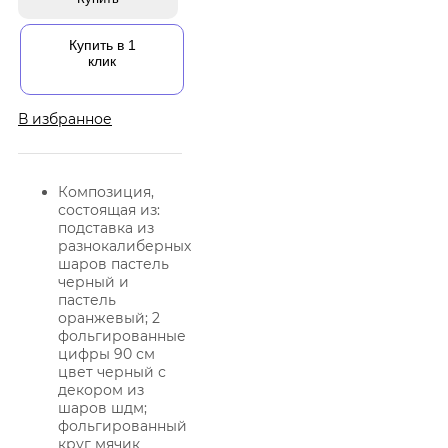
Купить в 1
клик
В избранное
Композиция,
состоящая из:
подставка из
разнокалиберных
шаров пастель
черный и
пастель
оранжевый; 2
фольгированные
цифры 90 см
цвет черный с
декором из
шаров шдм;
фольгированный
круг мячик