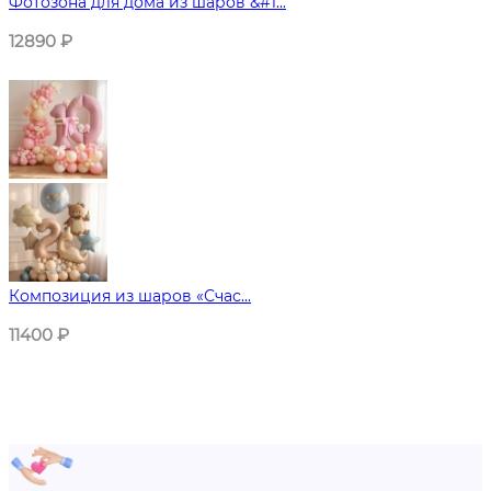
Фотозона для дома из шаров &#1...
12890
₽
Композиция из шаров «Счас...
11400
₽