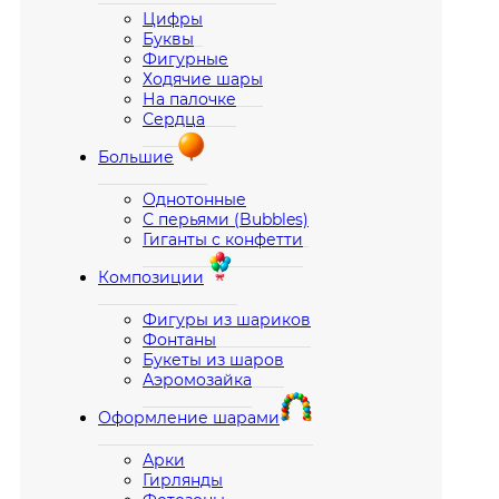
Цифры
Буквы
Фигурные
Ходячие шары
На палочке
Сердца
Большие
Однотонные
С перьями (Bubbles)
Гиганты с конфетти
Композиции
Фигуры из шариков
Фонтаны
Букеты из шаров
Аэромозайка
Оформление шарами
Арки
Гирлянды