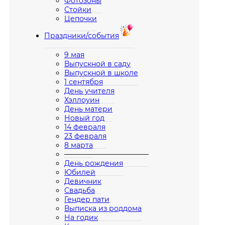
Фотозоны
Стойки
Цепочки
Праздники/события
9 мая
Выпускной в саду
Выпускной в школе
1 сентября
День учителя
Хэллоуин
День матери
Новый год
14 февраля
23 февраля
8 марта
————————————
День рождения
Юбилей
Девичник
Свадьба
Гендер пати
Выписка из роддома
На годик