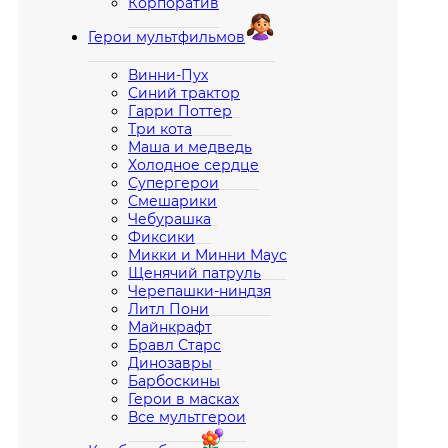
Корпоратив
Герои мультфильмов
Винни-Пух
Синий трактор
Гарри Поттер
Три кота
Маша и медведь
Холодное сердце
Супергерои
Смешарики
Чебурашка
Фиксики
Микки и Минни Маус
Щенячий патруль
Черепашки-ниндзя
Литл Пони
Майнкрафт
Бравл Старс
Динозавры
Барбоскины
Герои в масках
Все мультгерои