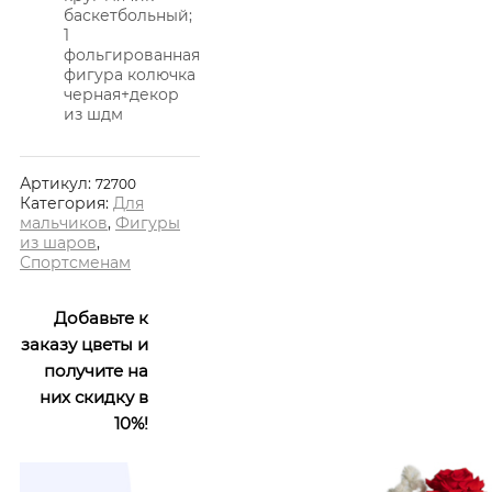
баскетбольный;
1
фольгированная
фигура колючка
черная+декор
из шдм
Артикул:
72700
Категория:
Для
мальчиков
,
Фигуры
из шаров
,
Спортсменам
Добавьте к
заказу цветы и
получите на
них скидку в
10%!