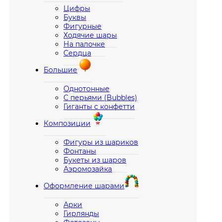
Цифры
Буквы
Фигурные
Ходячие шары
На палочке
Сердца
Большие
Однотонные
С перьями (Bubbles)
Гиганты с конфетти
Композиции
Фигуры из шариков
Фонтаны
Букеты из шаров
Аэромозайка
Оформление шарами
Арки
Гирлянды