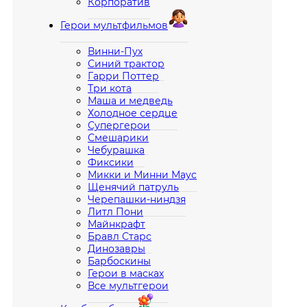
Корпоратив
Герои мультфильмов
Винни-Пух
Синий трактор
Гарри Поттер
Три кота
Маша и медведь
Холодное сердце
Супергерои
Смешарики
Чебурашка
Фиксики
Микки и Минни Маус
Щенячий патруль
Черепашки-ниндзя
Литл Пони
Майнкрафт
Бравл Старс
Динозавры
Барбоскины
Герои в масках
Все мультгерои