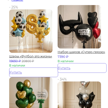
- 25%
Набор шаров «Супер-герою»
Шары «Футбол-это жизнь»
7390
₽
15650
₽
20800
₽
В наличии
В наличии
Купить
Купить
- 34%