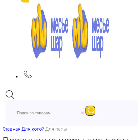
Поиск
Главная
Для кого?
Для папы