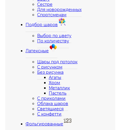
Сестре
Для новорожденных
Спортсменам
Подбор шаров
Выбор по цвету
По количеству
Латексные
Шары под потолок
С рисунком
Без рисунка
Агаты
Хром
Металлик
Пастель
С приколами
Облака шаров
Светящиеся
С конфетти
Фольгированные