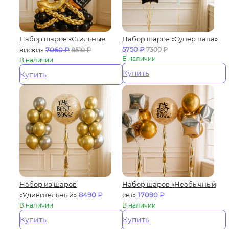
Набор шаров «Стильные
Набор шаров «Супер папа»
5750
₽
виски»
7060
₽
7300
₽
8510
₽
В наличии
В наличии
Купить
Купить
Набор из шаров
Набор шаров «Необычный
«Удивительный»
8490
₽
сет»
17090
₽
В наличии
В наличии
Купить
Купить