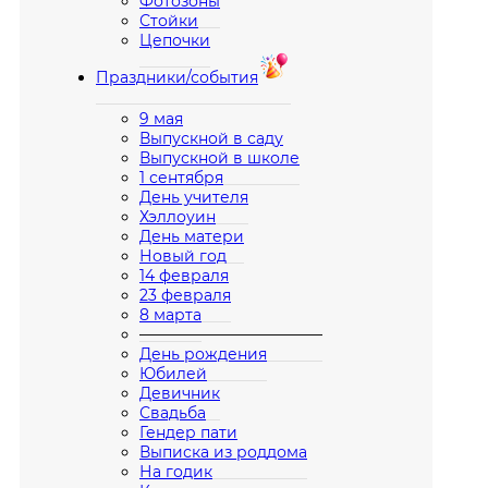
Фотозоны
Стойки
Цепочки
Праздники/события
9 мая
Выпускной в саду
Выпускной в школе
1 сентября
День учителя
Хэллоуин
День матери
Новый год
14 февраля
23 февраля
8 марта
————————————
День рождения
Юбилей
Девичник
Свадьба
Гендер пати
Выписка из роддома
На годик