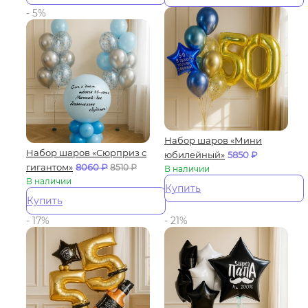
- 5%
Набор шаров «Мини
Набор шаров «Сюрприз с
юбилейный»
5850
₽
гигантом»
8060
₽
8510
₽
В наличии
В наличии
Купить
Купить
- 17%
- 21%