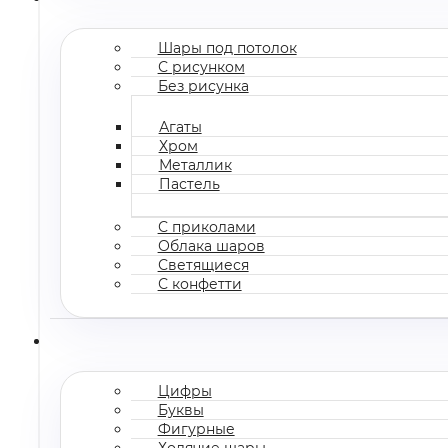
Шары под потолок
С рисунком
Без рисунка
Агаты
Хром
Металлик
Пастель
С приколами
Облака шаров
Светящиеся
С конфетти
Цифры
Буквы
Фигурные
Ходячие шары