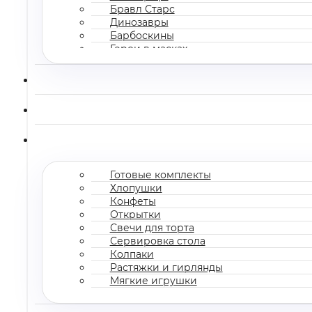
Бравл Старс
Динозавры
Барбоскины
Герои в масках
Все мультгерои
Готовые комплекты
Хлопушки
Конфеты
Открытки
Свечи для торта
Сервировка стола
Колпаки
Растяжки и гирлянды
Мягкие игрушки