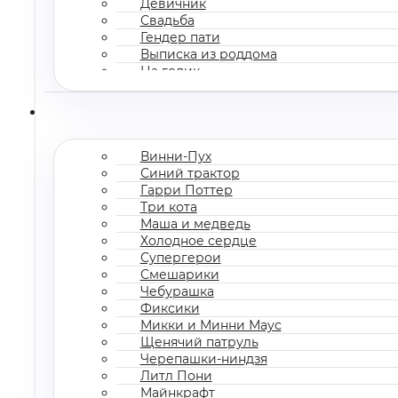
Девичник
Свадьба
Гендер пати
Выписка из роддома
На годик
Корпоратив
Винни-Пух
Синий трактор
Гарри Поттер
Три кота
Маша и медведь
Холодное сердце
Супергерои
Смешарики
Чебурашка
Фиксики
Микки и Минни Маус
Щенячий патруль
Черепашки-ниндзя
Литл Пони
Майнкрафт