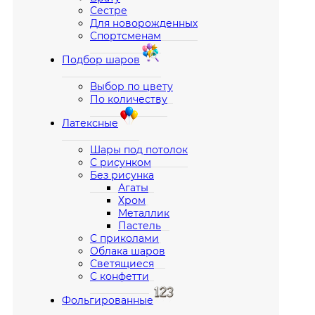
Сестре
Для новорожденных
Спортсменам
Подбор шаров
Выбор по цвету
По количеству
Латексные
Шары под потолок
С рисунком
Без рисунка
Агаты
Хром
Металлик
Пастель
С приколами
Облака шаров
Светящиеся
С конфетти
Фольгированные