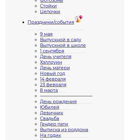
Фотозоны
Стойки
Цепочки
Праздники/события
9 мая
Выпускной в саду
Выпускной в школе
1 сентября
День учителя
Хэллоуин
День матери
Новый год
14 февраля
23 февраля
8 марта
————————————
День рождения
Юбилей
Девичник
Свадьба
Гендер пати
Выписка из роддома
На годик