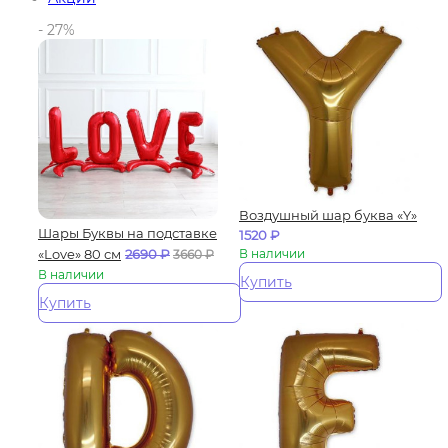
- 27%
Воздушный шар буква «Y»
Шары Буквы на подставке
1520
₽
«Love» 80 см
2690
₽
В наличии
3660
₽
В наличии
Купить
Купить