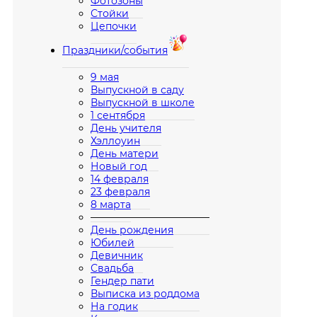
Фотозоны
Стойки
Цепочки
Праздники/события
9 мая
Выпускной в саду
Выпускной в школе
1 сентября
День учителя
Хэллоуин
День матери
Новый год
14 февраля
23 февраля
8 марта
————————————
День рождения
Юбилей
Девичник
Свадьба
Гендер пати
Выписка из роддома
На годик