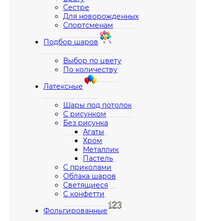
Сестре
Для новорожденных
Спортсменам
Подбор шаров
Выбор по цвету
По количеству
Латексные
Шары под потолок
С рисунком
Без рисунка
Агаты
Хром
Металлик
Пастель
С приколами
Облака шаров
Светящиеся
С конфетти
Фольгированные