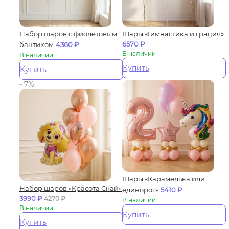
Набор шаров с фиолетовым
Шары «Гимнастика и грация»
6570
₽
бантиком
4360
₽
В наличии
В наличии
Купить
Купить
- 7%
Шары «Карамелька или
Набор шаров «Красота Скай»
единорог»
5410
₽
3990
₽
4270
₽
В наличии
В наличии
Купить
Купить