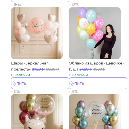
- 16%
- 12%
Шары «Зеркальная
Облако из шаров «Девочке»
прелесть»
8720
₽
15 шт
3420
₽
10330
₽
3900
₽
В наличии
В наличии
Купить
Купить
- 11%
- 11%