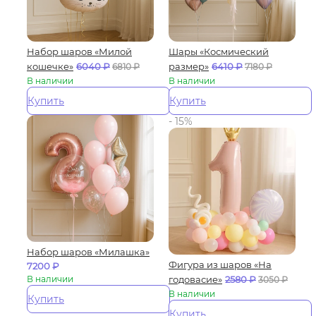
Набор шаров «Милой
Шары «Космический
кошечке»
6040
₽
размер»
6410
₽
6810
₽
7180
₽
В наличии
В наличии
Купить
Купить
- 15%
Набор шаров «Милашка»
Фигура из шаров «На
7200
₽
В наличии
годовасие»
2580
₽
3050
₽
В наличии
Купить
Купить