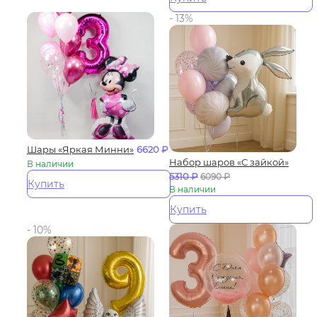
- 13%
Шары «Яркая Минни»
6620
₽
Набор шаров «С зайкой»
В наличии
5310
₽
6090
₽
Купить
В наличии
Купить
- 10%