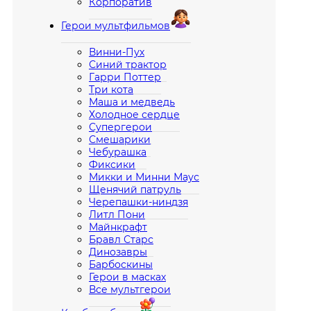
Корпоратив
Герои мультфильмов
Винни-Пух
Синий трактор
Гарри Поттер
Три кота
Маша и медведь
Холодное сердце
Супергерои
Смешарики
Чебурашка
Фиксики
Микки и Минни Маус
Щенячий патруль
Черепашки-ниндзя
Литл Пони
Майнкрафт
Бравл Старс
Динозавры
Барбоскины
Герои в масках
Все мультгерои