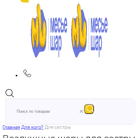
Поиск
Главная
Для кого?
Для сестры