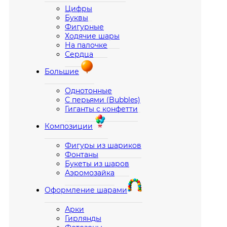
Цифры
Буквы
Фигурные
Ходячие шары
На палочке
Сердца
Большие
Однотонные
С перьями (Bubbles)
Гиганты с конфетти
Композиции
Фигуры из шариков
Фонтаны
Букеты из шаров
Аэромозайка
Оформление шарами
Арки
Гирлянды