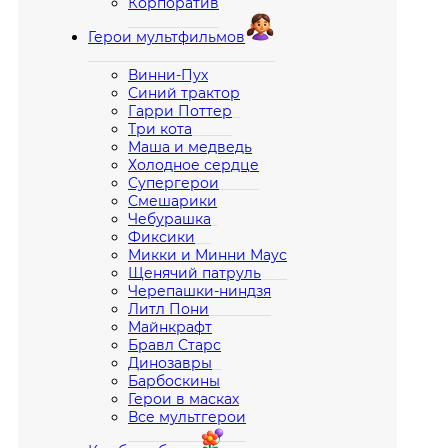
Корпоратив
Герои мультфильмов
Винни-Пух
Синий трактор
Гарри Поттер
Три кота
Маша и медведь
Холодное сердце
Супергерои
Смешарики
Чебурашка
Фиксики
Микки и Минни Маус
Щенячий патруль
Черепашки-ниндзя
Литл Пони
Майнкрафт
Бравл Старс
Динозавры
Барбоскины
Герои в масках
Все мультгерои