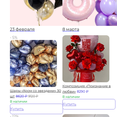
23 февраля
8 марта
- 5%
Композиция «Признание в
Шары «Хром со звездами» 30
любви»
8290
₽
шт
8620
₽
9120
₽
В наличии
В наличии
Купить
Купить
- 12%