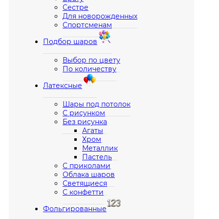
Сестре
Для новорожденных
Спортсменам
Подбор шаров
Выбор по цвету
По количеству
Латексные
Шары под потолок
С рисунком
Без рисунка
Агаты
Хром
Металлик
Пастель
С приколами
Облака шаров
Светящиеся
С конфетти
Фольгированные