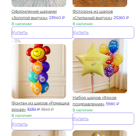
Оформление шарами
Фотозона из шаров
«Золотой выпуск»
23940
₽
«Стильный выпуск»
25260
₽
В наличии
В наличии
Купить
Купить
- 11%
Набор шаров «Яркое
Фонтан из шаров «Ромашка
поздравление»
5980
₽
яркая»
3230
₽
3640
₽
В наличии
В наличии
Купить
Купить