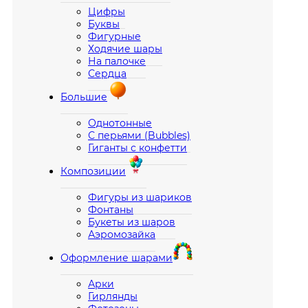
Цифры
Буквы
Фигурные
Ходячие шары
На палочке
Сердца
Большие
Однотонные
С перьями (Bubbles)
Гиганты с конфетти
Композиции
Фигуры из шариков
Фонтаны
Букеты из шаров
Аэромозайка
Оформление шарами
Арки
Гирлянды