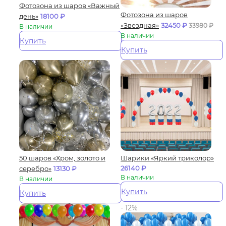
Фотозона из шаров «Важный
Фотозона из шаров
день»
18100
₽
«Звездная»
32450
₽
33980
₽
В наличии
В наличии
Купить
Купить
50 шаров «Хром, золото и
Шарики «Яркий триколор»
26140
₽
серебро»
13130
₽
В наличии
В наличии
Купить
Купить
- 12%