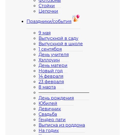
Фотозоны
Стойки
Цепочки
Праздники/события
9 мая
Выпускной в саду
Выпускной в школе
1 сентября
День учителя
Хэллоуин
День матери
Новый год
14 февраля
23 февраля
8 марта
————————————
День рождения
Юбилей
Девичник
Свадьба
Гендер пати
Выписка из роддома
На годик