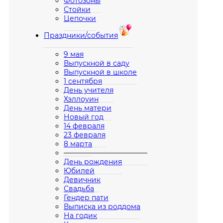
Фотозоны
Стойки
Цепочки
Праздники/события
9 мая
Выпускной в саду
Выпускной в школе
1 сентября
День учителя
Хэллоуин
День матери
Новый год
14 февраля
23 февраля
8 марта
————————————
День рождения
Юбилей
Девичник
Свадьба
Гендер пати
Выписка из роддома
На годик