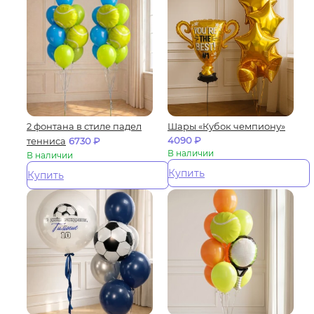
2 фонтана в стиле падел
Шары «Кубок чемпиону»
4090
₽
тенниса
6730
₽
В наличии
В наличии
Купить
Купить