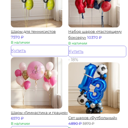
Шары для теннисистов
Набор шаров «Настоящему
7570
₽
боксеру»
10370
₽
В наличии
В наличии
Купить
Купить
- 18%
Шары «Гимнастика и грация»
Сет шаров «Футбольный»
6570
₽
4890
₽
В наличии
5970
₽