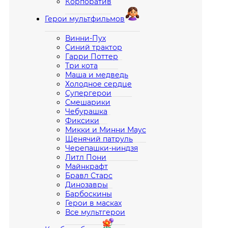
Корпоратив
Герои мультфильмов
Винни-Пух
Синий трактор
Гарри Поттер
Три кота
Маша и медведь
Холодное сердце
Супергерои
Смешарики
Чебурашка
Фиксики
Микки и Минни Маус
Щенячий патруль
Черепашки-ниндзя
Литл Пони
Майнкрафт
Бравл Старс
Динозавры
Барбоскины
Герои в масках
Все мультгерои