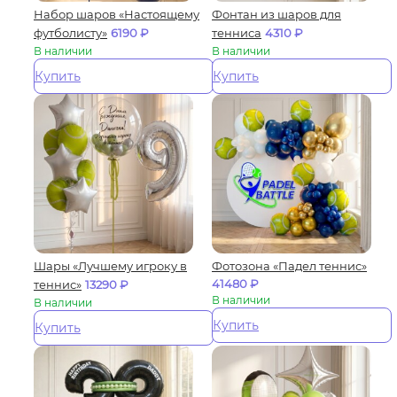
Набор шаров «Настоящему
Фонтан из шаров для
футболисту»
6190
₽
тенниса
4310
₽
В наличии
В наличии
Купить
Купить
Шары «Лучшему игроку в
Фотозона «Падел теннис»
41480
₽
теннис»
13290
₽
В наличии
В наличии
Купить
Купить