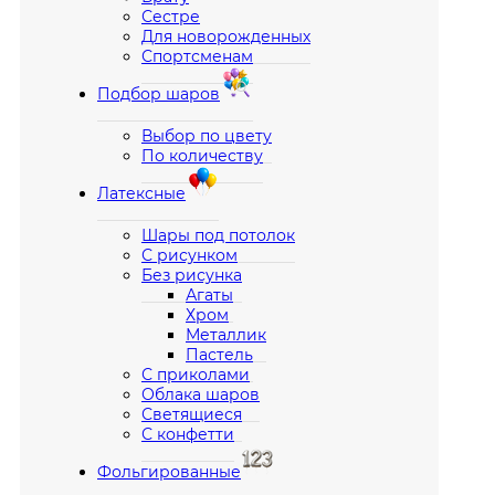
Сестре
Для новорожденных
Спортсменам
Подбор шаров
Выбор по цвету
По количеству
Латексные
Шары под потолок
С рисунком
Без рисунка
Агаты
Хром
Металлик
Пастель
С приколами
Облака шаров
Светящиеся
С конфетти
Фольгированные