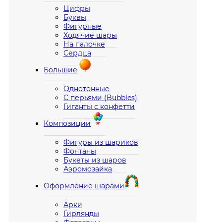
Цифры
Буквы
Фигурные
Ходячие шары
На палочке
Сердца
Большие
Однотонные
С перьями (Bubbles)
Гиганты с конфетти
Композиции
Фигуры из шариков
Фонтаны
Букеты из шаров
Аэромозайка
Оформление шарами
Арки
Гирлянды