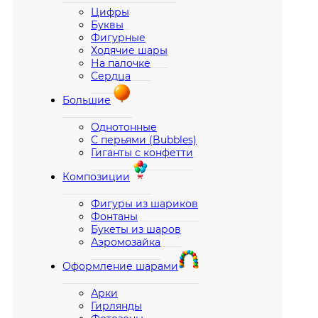
Цифры
Буквы
Фигурные
Ходячие шары
На палочке
Сердца
Большие
Однотонные
С перьями (Bubbles)
Гиганты с конфетти
Композиции
Фигуры из шариков
Фонтаны
Букеты из шаров
Аэромозайка
Оформление шарами
Арки
Гирлянды