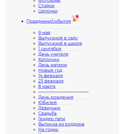
Фотозоны
Стойки
Цепочки
Праздники/события
9 мая
Выпускной в саду
Выпускной в школе
1 сентября
День учителя
Хэллоуин
День матери
Новый год
14 февраля
23 февраля
8 марта
————————————
День рождения
Юбилей
Девичник
Свадьба
Гендер пати
Выписка из роддома
На годик