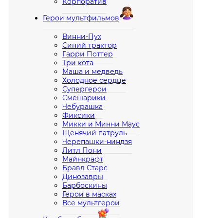
Корпоратив
Герои мультфильмов
Винни-Пух
Синий трактор
Гарри Поттер
Три кота
Маша и медведь
Холодное сердце
Супергерои
Смешарики
Чебурашка
Фиксики
Микки и Минни Маус
Щенячий патруль
Черепашки-ниндзя
Литл Пони
Майнкрафт
Бравл Старс
Динозавры
Барбоскины
Герои в масках
Все мультгерои