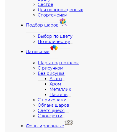
Сестре
Для новорожденных
Спортсменам
Подбор шаров
Выбор по цвету
По количеству
Латексные
Шары под потолок
С рисунком
Без рисунка
Агаты
Хром
Металлик
Пастель
С приколами
Облака шаров
Светящиеся
С конфетти
Фольгированные