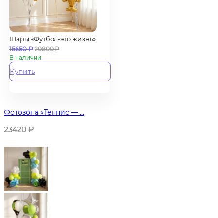
Шары «Футбол-это жизнь»
15650
₽
20800
₽
В наличии
Купить
Фотозона «Теннис — ...
23420
₽