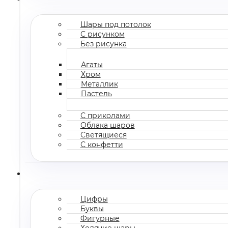
Шары под потолок
С рисунком
Без рисунка
Агаты
Хром
Металлик
Пастель
С приколами
Облака шаров
Светящиеся
С конфетти
Цифры
Буквы
Фигурные
Ходячие шары