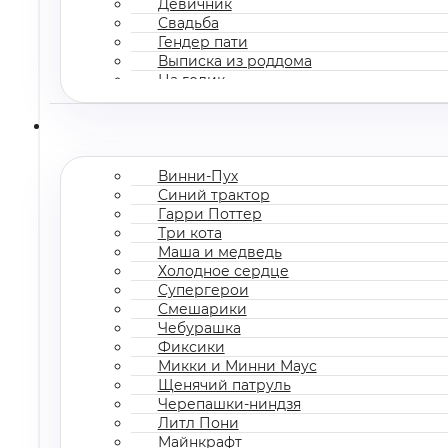
Девичник
Свадьба
Гендер пати
Выписка из роддома
На годик
Корпоратив
Винни-Пух
Синий трактор
Гарри Поттер
Три кота
Маша и медведь
Холодное сердце
Супергерои
Смешарики
Чебурашка
Фиксики
Микки и Минни Маус
Щенячий патруль
Черепашки-ниндзя
Литл Пони
Майнкрафт