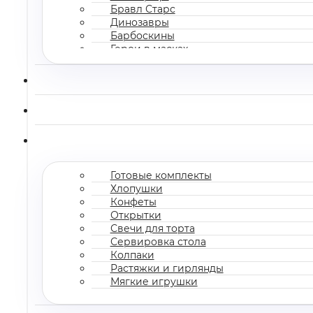
Бравл Старс
Динозавры
Барбоскины
Герои в масках
Все мультгерои
Готовые комплекты
Хлопушки
Конфеты
Открытки
Свечи для торта
Сервировка стола
Колпаки
Растяжки и гирлянды
Мягкие игрушки