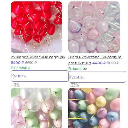
25 шаров «Красные сердца»
Шары-кристаллы «Розовые
5400
₽
6690
₽
агаты» 15 шт
4400
₽
5090
₽
В наличии
В наличии
Купить
Купить
- 11%
- 33%