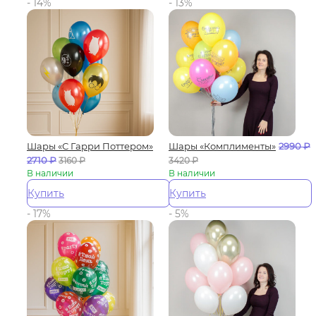
- 14%
- 13%
Шары «С Гарри Поттером»
Шары «Комплименты»
2990
₽
2710
₽
3160
₽
3420
₽
В наличии
В наличии
Купить
Купить
- 17%
- 5%