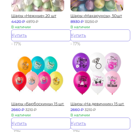
Шары «Нежные» 20 шт
Шары «Макарунсы», 50шт
4420
₽
8930
₽
4970
₽
13250
₽
В наличии
В наличии
Купить
Купить
- 17%
- 17%
Шары «Барбоскины» 15 шт.
Шары «На девичник» 15 шт.
2660
₽
2660
₽
3210
₽
3210
₽
В наличии
В наличии
Купить
Купить