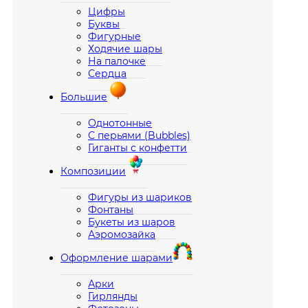
Цифры
Буквы
Фигурные
Ходячие шары
На палочке
Сердца
Большие
Однотонные
С перьями (Bubbles)
Гиганты с конфетти
Композиции
Фигуры из шариков
Фонтаны
Букеты из шаров
Аэромозайка
Оформление шарами
Арки
Гирлянды