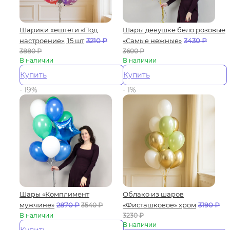
Шарики хештеги «Под
Шары девушке бело розовые
настроение», 15 шт
3210
₽
«Самые нежные»
3430
₽
3880
₽
3600
₽
В наличии
В наличии
Купить
Купить
- 19%
- 1%
Шары «Комплимент
Облако из шаров
мужчине»
2870
₽
«Фисташковое» хром
3190
₽
3540
₽
В наличии
3230
₽
В наличии