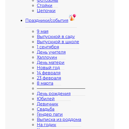
Фотозоны
Стойки
Цепочки
Праздники/события
9 мая
Выпускной в саду
Выпускной в школе
1 сентября
День учителя
Хэллоуин
День матери
Новый год
14 февраля
23 февраля
8 марта
————————————
День рождения
Юбилей
Девичник
Свадьба
Гендер пати
Выписка из роддома
На годик