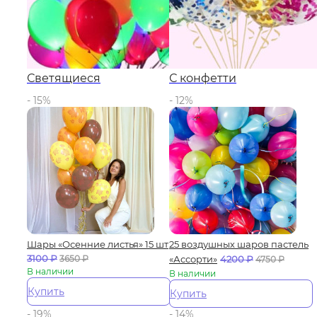
Светящиеся
С конфетти
- 15%
- 12%
Шары «Осенние листья» 15 шт
25 воздушных шаров пастель
3100
₽
3650
₽
«Ассорти»
4200
₽
4750
₽
В наличии
В наличии
Купить
Купить
- 19%
- 14%