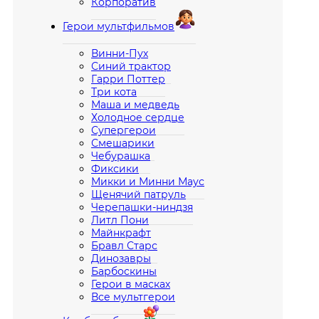
Корпоратив
Герои мультфильмов
Винни-Пух
Синий трактор
Гарри Поттер
Три кота
Маша и медведь
Холодное сердце
Супергерои
Смешарики
Чебурашка
Фиксики
Микки и Минни Маус
Щенячий патруль
Черепашки-ниндзя
Литл Пони
Майнкрафт
Бравл Старс
Динозавры
Барбоскины
Герои в масках
Все мультгерои