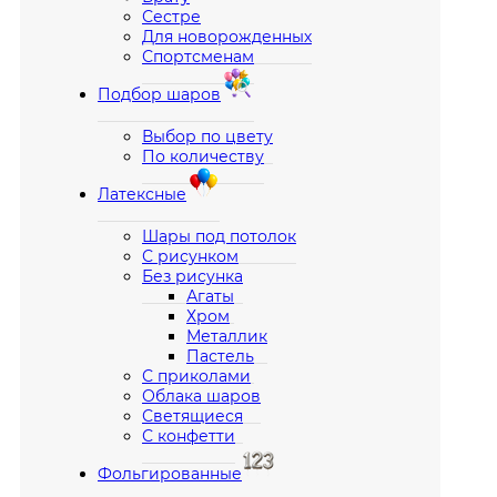
Сестре
Для новорожденных
Спортсменам
Подбор шаров
Выбор по цвету
По количеству
Латексные
Шары под потолок
С рисунком
Без рисунка
Агаты
Хром
Металлик
Пастель
С приколами
Облака шаров
Светящиеся
С конфетти
Фольгированные