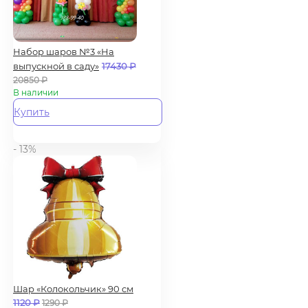
Набор шаров №3 «На
выпускной в саду»
17430
₽
20850
₽
В наличии
Купить
- 13%
Шар «Колокольчик» 90 см
1120
₽
1290
₽