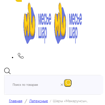
Поиск
/
Главная
Латексные
Шары «Макарунсы»,
/