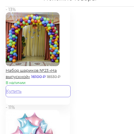
- 13%
Набор шариков №23 «На
выпускной»
16100
₽
18530
₽
В наличии
Купить
- 11%