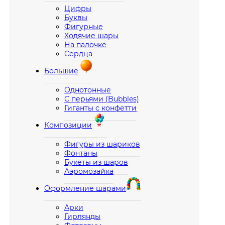
Цифры
Буквы
Фигурные
Ходячие шары
На палочке
Сердца
Большие
Однотонные
С перьями (Bubbles)
Гиганты с конфетти
Композиции
Фигуры из шариков
Фонтаны
Букеты из шаров
Аэромозайка
Оформление шарами
Арки
Гирлянды