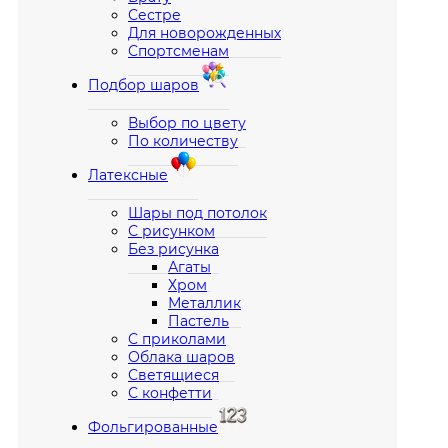
Сестре
Для новорожденных
Спортсменам
Подбор шаров
Выбор по цвету
По количеству
Латексные
Шары под потолок
С рисунком
Без рисунка
Агаты
Хром
Металлик
Пастель
С приколами
Облака шаров
Светящиеся
С конфетти
Фольгированные