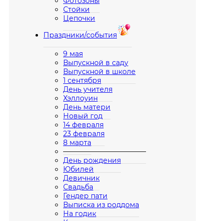
Фотозоны
Стойки
Цепочки
Праздники/события
9 мая
Выпускной в саду
Выпускной в школе
1 сентября
День учителя
Хэллоуин
День матери
Новый год
14 февраля
23 февраля
8 марта
————————————
День рождения
Юбилей
Девичник
Свадьба
Гендер пати
Выписка из роддома
На годик