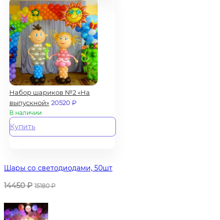
Набор шариков №2 «На
выпускной»
20520
₽
В наличии
Купить
Шары со светодиодами, 50шт
14450
₽
15180
₽