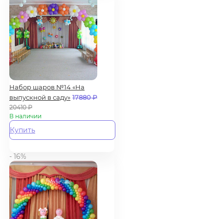
Набор шаров №14 «На
выпускной в саду»
17880
₽
20410
₽
В наличии
Купить
- 16%