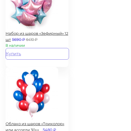
Набор из шаров «Зефирный» 12
шт
5690
₽
6410
₽
В наличии
Купить
Облако из шаров «Триколор»
или ассорти 30ш...
5480
₽