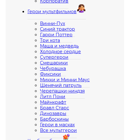
Корпоратив
Герои мультфильмов
Винни-Пух
Синий трактор
Гарри Поттер
Три кота
Маша и медведь
Холодное сердце
Супергерои
Смешарики
Чебурашка
Фиксики
Микки и Минни Маус
Щенячий патруль
Черепашки-ниндзя
Литл Пони
Майнкрафт
Бравл Старс
Динозавры
Барбоскины
Герои в масках
Все мультгерои