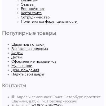
Вакансии
Отзывы
Вопрос/ответ
Карта сайта
Сотрудничество
Политика конфиденциальности
Популярные товары
Шары под потолок
Выписка из роддома
Акции
Детям
Оформление праздников
Мультгерои
День рождения
Надуть свои шары
Контакты
🏢 Адрес и самовывоз: Санкт-Петербург, проспект
Шаумяна, д.10, к.1 (м. Новочеркасская)
📱 Телефон:
+7 (812) 606-70-00