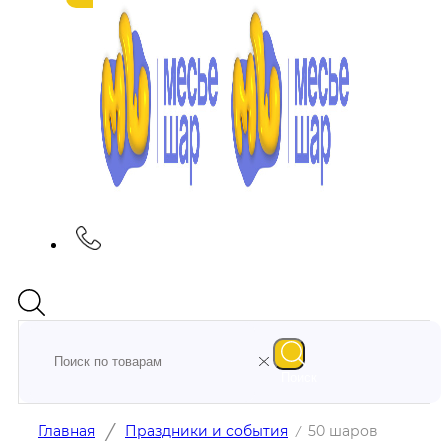
Поиск
/
Главная
Праздники и события
50 шаров
/