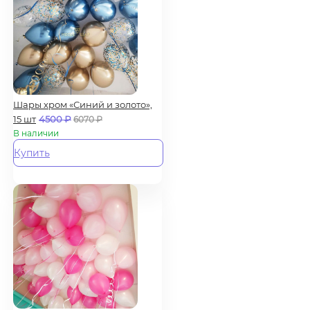
Шары хром «Синий и золото»,
15 шт
4500
₽
6070
₽
В наличии
Купить