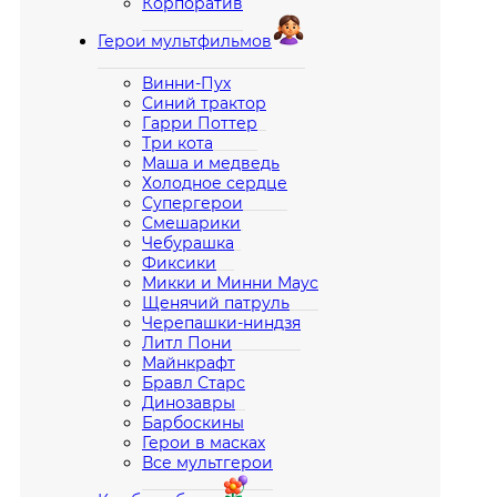
Корпоратив
Герои мультфильмов
Винни-Пух
Синий трактор
Гарри Поттер
Три кота
Маша и медведь
Холодное сердце
Супергерои
Смешарики
Чебурашка
Фиксики
Микки и Минни Маус
Щенячий патруль
Черепашки-ниндзя
Литл Пони
Майнкрафт
Бравл Старс
Динозавры
Барбоскины
Герои в масках
Все мультгерои