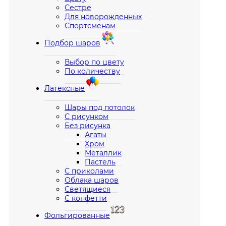
Сестре
Для новорожденных
Спортсменам
Подбор шаров
Выбор по цвету
По количеству
Латексные
Шары под потолок
С рисунком
Без рисунка
Агаты
Хром
Металлик
Пастель
С приколами
Облака шаров
Светящиеся
С конфетти
Фольгированные