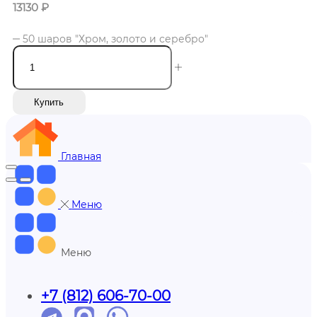
13130
₽
50 шаров "Хром, золото и серебро"
Купить
Главная
Меню
Меню
+7 (812) 606-70-00