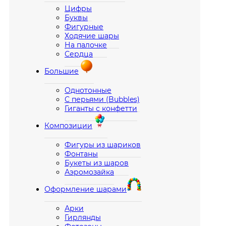
Цифры
Буквы
Фигурные
Ходячие шары
На палочке
Сердца
Большие
Однотонные
С перьями (Bubbles)
Гиганты с конфетти
Композиции
Фигуры из шариков
Фонтаны
Букеты из шаров
Аэромозайка
Оформление шарами
Арки
Гирлянды