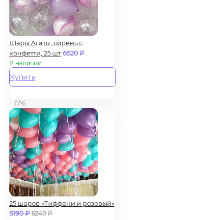
Шары Агаты, сирень с
конфетти, 25 шт
6520
₽
В наличии
Купить
- 17%
25 шаров «Тиффани и розовый»
5190
₽
6240
₽