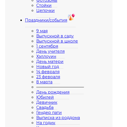
Фотозоны
Стойки
Цепочки
Праздники/события
9 мая
Выпускной в саду
Выпускной в школе
1 сентября
День учителя
Хэллоуин
День матери
Новый год
14 февраля
23 февраля
8 марта
————————————
День рождения
Юбилей
Девичник
Свадьба
Гендер пати
Выписка из роддома
На годик