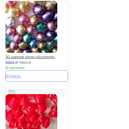
30 шаров хром «Ассорти»
6520
₽
7900
₽
В наличии
Купить
- 19%