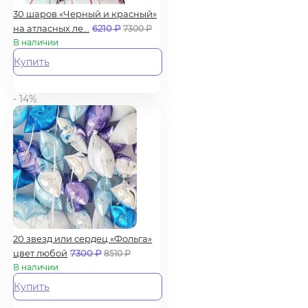
30 шаров «Черный и красный»
на атласных ле...
6210
₽
7300
₽
В наличии
Купить
- 14%
20 звезд или сердец «Фольга»
цвет любой
7300
₽
8510
₽
В наличии
Купить