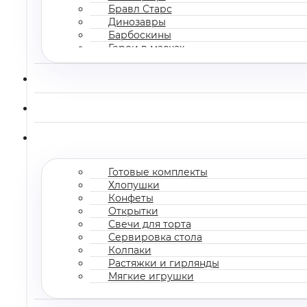
Бравл Старс
Динозавры
Барбоскины
Герои в масках
Все мультгерои
Готовые комплекты
Хлопушки
Конфеты
Открытки
Свечи для торта
Сервировка стола
Колпаки
Растяжки и гирлянды
Мягкие игрушки