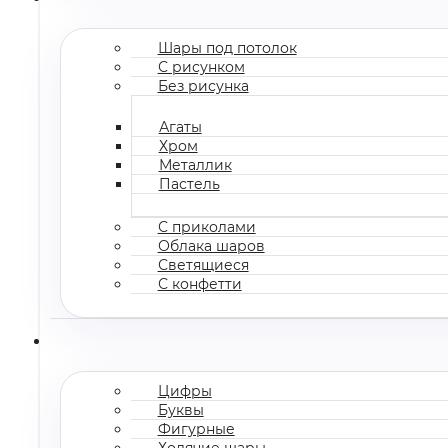
Шары под потолок
С рисунком
Без рисунка
Агаты
Хром
Металлик
Пастель
С приколами
Облака шаров
Светящиеся
С конфетти
Цифры
Буквы
Фигурные
Ходячие шары