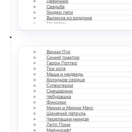
Девичник
Свадьба
Гендер пати
Выписка из роддома
На годик
Корпоратив
Винни-Пух
Синий трактор
Гарри Поттер
Три кота
Маша и медведь
Холодное сердце
Супергерои
Смешарики
Чебурашка
Фиксики
Микки и Минни Маус
Щенячий патруль
Черепашки-ниндзя
Литл Пони
Майнкрафт