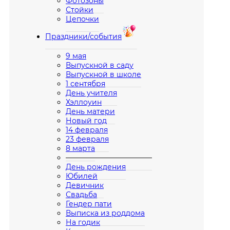
Фотозоны
Стойки
Цепочки
Праздники/события
9 мая
Выпускной в саду
Выпускной в школе
1 сентября
День учителя
Хэллоуин
День матери
Новый год
14 февраля
23 февраля
8 марта
————————————
День рождения
Юбилей
Девичник
Свадьба
Гендер пати
Выписка из роддома
На годик