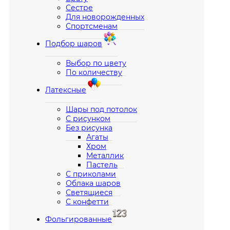
Сестре
Для новорожденных
Спортсменам
Подбор шаров
Выбор по цвету
По количеству
Латексные
Шары под потолок
С рисунком
Без рисунка
Агаты
Хром
Металлик
Пастель
С приколами
Облака шаров
Светящиеся
С конфетти
Фольгированные