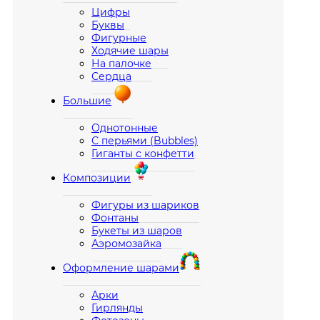
Цифры
Буквы
Фигурные
Ходячие шары
На палочке
Сердца
Большие
Однотонные
С перьями (Bubbles)
Гиганты с конфетти
Композиции
Фигуры из шариков
Фонтаны
Букеты из шаров
Аэромозайка
Оформление шарами
Арки
Гирлянды