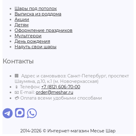
Шары под потолок
Выписка из роддома
Акции
Детям
Оформление праздников
Мультгерои
День рождения
Надуть свои шары
Контакты
🏢 Адрес и самовывоз: Санкт-Петербург, проспект
Шаумяна, д.10, к.1 (м. Новочеркасская)
📱 Телефон:
+7 (812) 606-70-00
📧 E-mail:
order@meshar.ru
💳 Оплата всеми удобными способами
2014-2026 © Интернет-магазин Месье Шар