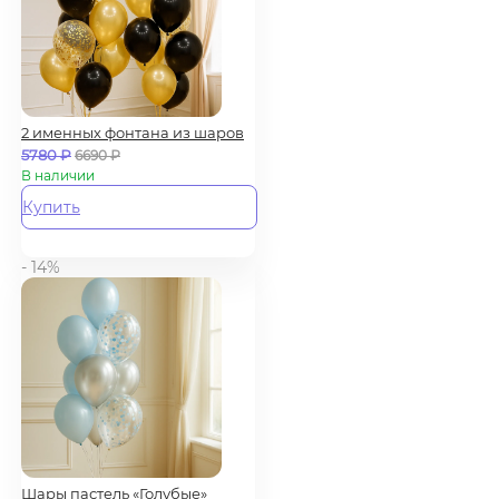
2 именных фонтана из шаров
5780
₽
6690
₽
В наличии
Купить
- 14%
Шары пастель «Голубые»