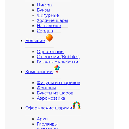
Цифры
Буквы
Фигурные
Ходячие шары
На палочке
Сердца
Большие
Однотонные
С перьями (Bubbles)
Гиганты с конфетти
Композиции
Фигуры из шариков
Фонтаны
Букеты из шаров
Аэромозайка
Оформление шарами
Арки
Гирлянды