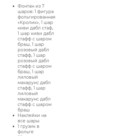
Фонтан из 7
шаров: 1 фигура
фольгированная
«Кролик», 1 шар
киви дабл стаф,
1 шар киви дабл
стафф с шаром
браш, 1 шар
розовый дабл
стафф, 1 шар
розовый дабл
стафф с шаром
браш, 1 шар
лиловый
макарунс дабл
стафф, 1 шар
лиловый
макарунс дабл
стафф с шаром
браш
Наклейки на
все шары
1 грузик в
фольге