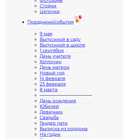
Фотозоны
Стойки
Цепочки
Праздники/события
9 мая
Выпускной в саду
Выпускной в школе
1 сентября
День учителя
Хэллоуин
День матери
Новый год
14 февраля
23 февраля
8 марта
————————————
День рождения
Юбилей
Девичник
Свадьба
Гендер пати
Выписка из роддома
На годик