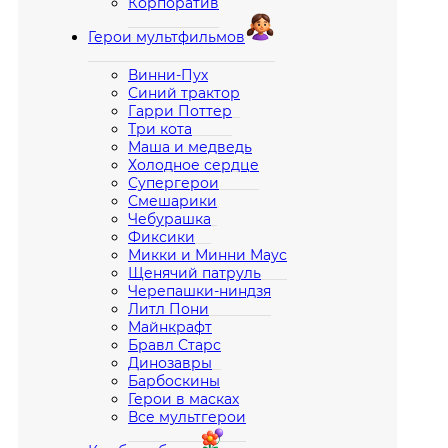
Корпоратив
Герои мультфильмов
Винни-Пух
Синий трактор
Гарри Поттер
Три кота
Маша и медведь
Холодное сердце
Супергерои
Смешарики
Чебурашка
Фиксики
Микки и Минни Маус
Щенячий патруль
Черепашки-ниндзя
Литл Пони
Майнкрафт
Бравл Старс
Динозавры
Барбоскины
Герои в масках
Все мультгерои