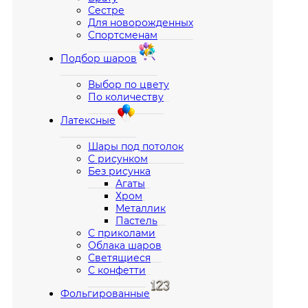
Сестре
Для новорожденных
Спортсменам
Подбор шаров
Выбор по цвету
По количеству
Латексные
Шары под потолок
С рисунком
Без рисунка
Агаты
Хром
Металлик
Пастель
С приколами
Облака шаров
Светящиеся
С конфетти
Фольгированные