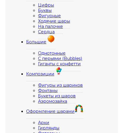
Цифры
Буквы
Фигурные
Ходячие шары
На палочке
Сердца
Большие
Однотонные
С перьями (Bubbles)
Гиганты с конфетти
Композиции
Фигуры из шариков
Фонтаны
Букеты из шаров
Аэромозайка
Оформление шарами
Арки
Гирлянды