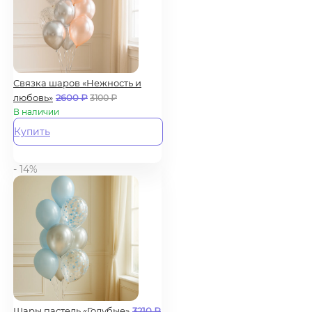
Связка шаров «Нежность и
любовь»
2600
₽
3100
₽
В наличии
Купить
- 14%
Шары пастель «Голубые»
3210
₽