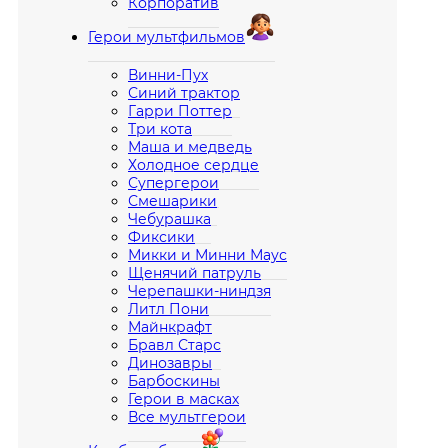
Корпоратив
Герои мультфильмов
Винни-Пух
Синий трактор
Гарри Поттер
Три кота
Маша и медведь
Холодное сердце
Супергерои
Смешарики
Чебурашка
Фиксики
Микки и Минни Маус
Щенячий патруль
Черепашки-ниндзя
Литл Пони
Майнкрафт
Бравл Старс
Динозавры
Барбоскины
Герои в масках
Все мультгерои