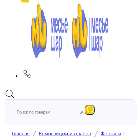
Поиск
/
/
Главная
Композиции из шаров
Фонтаны
/