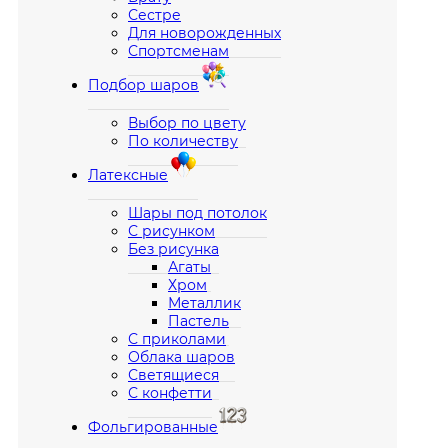
Сестре
Для новорожденных
Спортсменам
Подбор шаров
Выбор по цвету
По количеству
Латексные
Шары под потолок
С рисунком
Без рисунка
Агаты
Хром
Металлик
Пастель
С приколами
Облака шаров
Светящиеся
С конфетти
Фольгированные