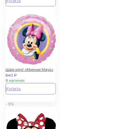
Купить
Шар круг «Минни Маус»
640
₽
В наличии
Купить
- 9%