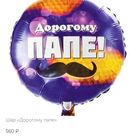
Шар «Дорогому папе»
560
₽