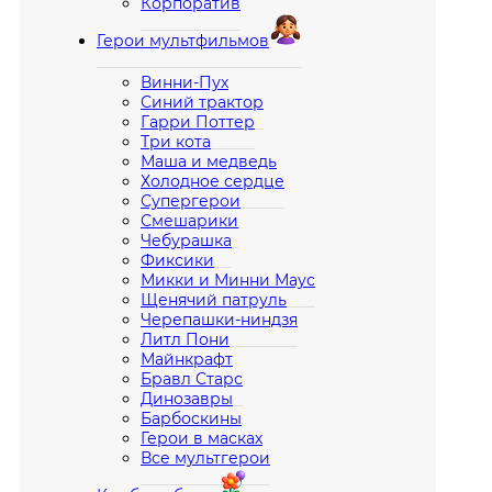
Корпоратив
Герои мультфильмов
Винни-Пух
Синий трактор
Гарри Поттер
Три кота
Маша и медведь
Холодное сердце
Супергерои
Смешарики
Чебурашка
Фиксики
Микки и Минни Маус
Щенячий патруль
Черепашки-ниндзя
Литл Пони
Майнкрафт
Бравл Старс
Динозавры
Барбоскины
Герои в масках
Все мультгерои