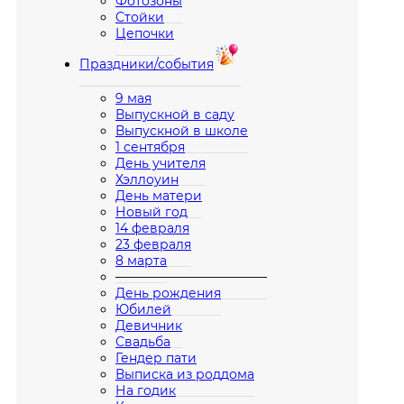
Фотозоны
Стойки
Цепочки
Праздники/события
9 мая
Выпускной в саду
Выпускной в школе
1 сентября
День учителя
Хэллоуин
День матери
Новый год
14 февраля
23 февраля
8 марта
————————————
День рождения
Юбилей
Девичник
Свадьба
Гендер пати
Выписка из роддома
На годик