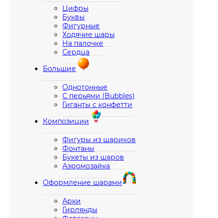
Цифры
Буквы
Фигурные
Ходячие шары
На палочке
Сердца
Большие
Однотонные
С перьями (Bubbles)
Гиганты с конфетти
Композиции
Фигуры из шариков
Фонтаны
Букеты из шаров
Аэромозайка
Оформление шарами
Арки
Гирлянды