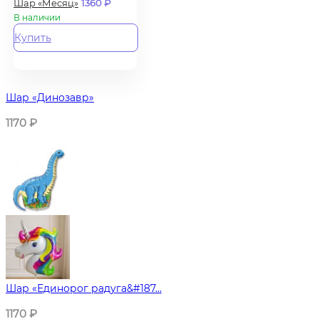
Шар «Месяц»
1360
₽
В наличии
Купить
Шар «Динозавр»
1170
₽
Шар «Единорог радуга&#187...
1170
₽