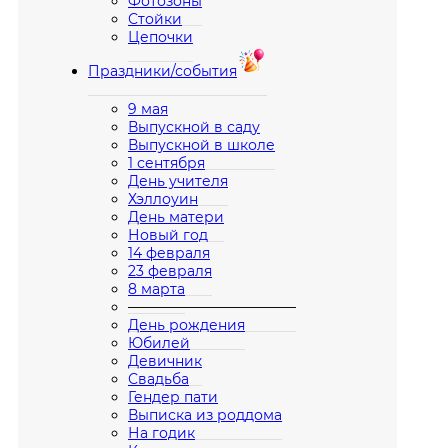
Фотозоны
Стойки
Цепочки
Праздники/события
9 мая
Выпускной в саду
Выпускной в школе
1 сентября
День учителя
Хэллоуин
День матери
Новый год
14 февраля
23 февраля
8 марта
————————————
День рождения
Юбилей
Девичник
Свадьба
Гендер пати
Выписка из роддома
На годик