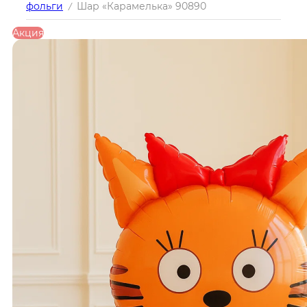
фольги
Шар «Карамелька» 90890
/
Акция