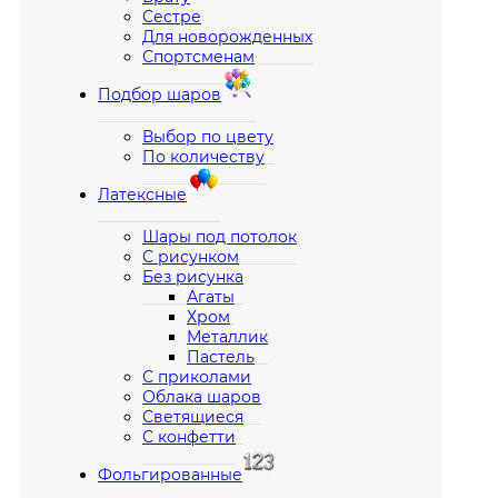
Сестре
Для новорожденных
Спортсменам
Подбор шаров
Выбор по цвету
По количеству
Латексные
Шары под потолок
С рисунком
Без рисунка
Агаты
Хром
Металлик
Пастель
С приколами
Облака шаров
Светящиеся
С конфетти
Фольгированные