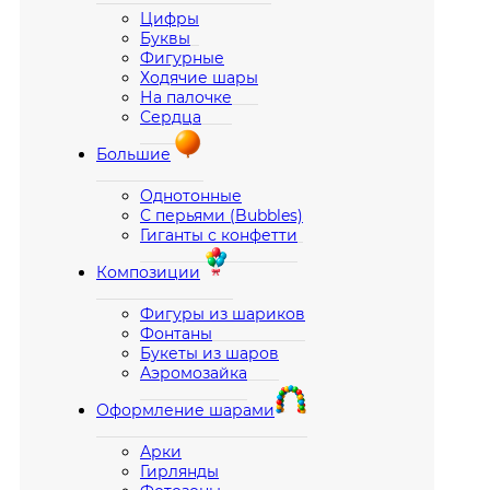
Цифры
Буквы
Фигурные
Ходячие шары
На палочке
Сердца
Большие
Однотонные
С перьями (Bubbles)
Гиганты с конфетти
Композиции
Фигуры из шариков
Фонтаны
Букеты из шаров
Аэромозайка
Оформление шарами
Арки
Гирлянды