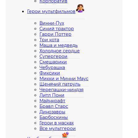
Корпоратив
Герои мультфильмов
Винни-Пух
Синий трактор
Гарри Поттер
Три кота
Маша и медведь
Холодное сердце
Супергерои
Смешарики
Чебурашка
Фиксики
Микки и Минни Маус
Щенячий патруль
Черепашки-ниндзя
Литл Пони
Майнкрафт
Бравл Старс
Динозавры
Барбоскины
Герои в масках
Все мультгерои