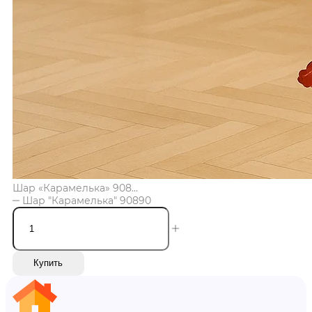
Шар «Карамелька» 908...
Шар "Карамелька" 90890
Купить