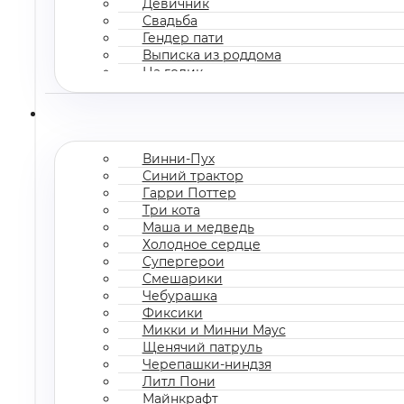
Девичник
Свадьба
Гендер пати
Выписка из роддома
На годик
Корпоратив
Винни-Пух
Синий трактор
Гарри Поттер
Три кота
Маша и медведь
Холодное сердце
Супергерои
Смешарики
Чебурашка
Фиксики
Микки и Минни Маус
Щенячий патруль
Черепашки-ниндзя
Литл Пони
Майнкрафт