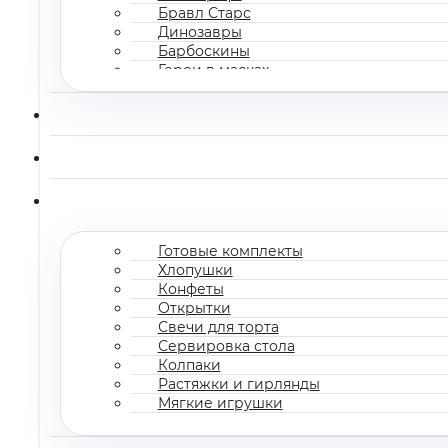
Бравл Старс
Динозавры
Барбоскины
Герои в масках
Все мультгерои
Готовые комплекты
Хлопушки
Конфеты
Открытки
Свечи для торта
Сервировка стола
Колпаки
Растяжки и гирлянды
Мягкие игрушки