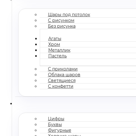
Шары под потолок
С рисунком
Без рисунка
Агаты
Хром
Металлик
Пастель
С приколами
Облака шаров
Светящиеся
С конфетти
Цифры
Буквы
Фигурные
Ходячие шары