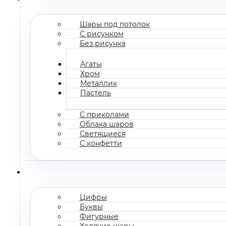
Шары под потолок
С рисунком
Без рисунка
Агаты
Хром
Металлик
Пастель
С приколами
Облака шаров
Светящиеся
С конфетти
Цифры
Буквы
Фигурные
Ходячие шары