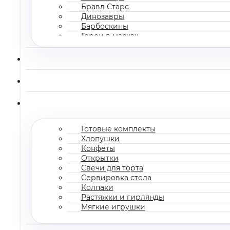
Бравл Старс
Динозавры
Барбоскины
Герои в масках
Все мультгерои
Готовые комплекты
Хлопушки
Конфеты
Открытки
Свечи для торта
Сервировка стола
Колпаки
Растяжки и гирлянды
Мягкие игрушки