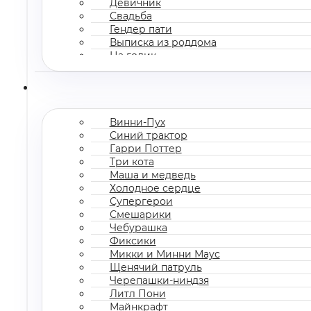
Девичник
Свадьба
Гендер пати
Выписка из роддома
На годик
Корпоратив
Винни-Пух
Синий трактор
Гарри Поттер
Три кота
Маша и медведь
Холодное сердце
Супергерои
Смешарики
Чебурашка
Фиксики
Микки и Минни Маус
Щенячий патруль
Черепашки-ниндзя
Литл Пони
Майнкрафт