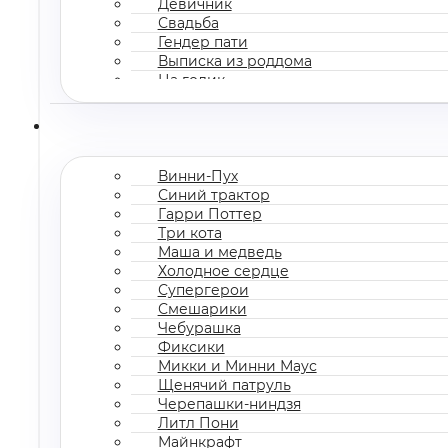
Девичник
Свадьба
Гендер пати
Выписка из роддома
На годик
Корпоратив
Винни-Пух
Синий трактор
Гарри Поттер
Три кота
Маша и медведь
Холодное сердце
Супергерои
Смешарики
Чебурашка
Фиксики
Микки и Минни Маус
Щенячий патруль
Черепашки-ниндзя
Литл Пони
Майнкрафт