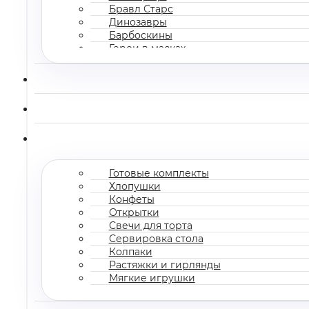
Бравл Старс
Динозавры
Барбоскины
Герои в масках
Все мультгерои
Готовые комплекты
Хлопушки
Конфеты
Открытки
Свечи для торта
Сервировка стола
Колпаки
Растяжки и гирлянды
Мягкие игрушки