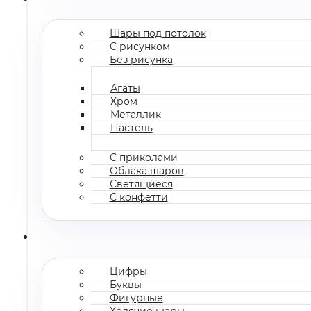
Шары под потолок
С рисунком
Без рисунка
Агаты
Хром
Металлик
Пастель
С приколами
Облака шаров
Светящиеся
С конфетти
Цифры
Буквы
Фигурные
Ходячие шары