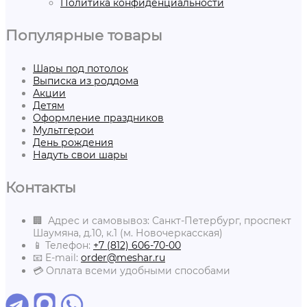
Политика конфиденциальности
Популярные товары
Шары под потолок
Выписка из роддома
Акции
Детям
Оформление праздников
Мультгерои
День рождения
Надуть свои шары
Контакты
🏢 Адрес и самовывоз: Санкт-Петербург, проспект
Шаумяна, д.10, к.1 (м. Новочеркасская)
📱 Телефон:
+7 (812) 606-70-00
📧 E-mail:
order@meshar.ru
💳 Оплата всеми удобными способами