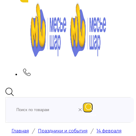
Поиск
/
/
Главная
Праздники и события
14 февраля