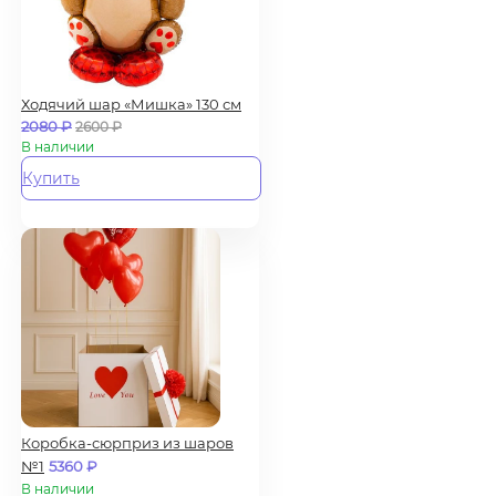
Ходячий шар «Мишка» 130 см
2080
₽
2600
₽
В наличии
Купить
Коробка-сюрприз из шаров
№1
5360
₽
В наличии