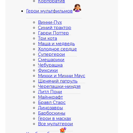
Корпоратив
Герои мультфильмов
Винни-Пух
Синий трактор
Гарри Поттер
Три кота
Маша и медведь
Холодное сердце
Супергерои
Смешарики
Чебурашка
Фиксики
Микки и Минни Маус
Щенячий патруль
Черепашки-ниндзя
Литл Пони
Майнкрафт
Бравл Старс
Динозавры
Барбоскины
Герои в масках
Все мультгерои