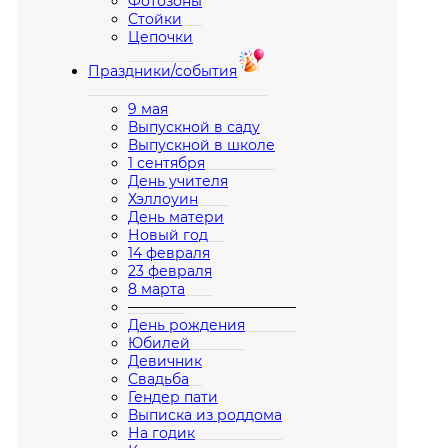
Фотозоны
Стойки
Цепочки
Праздники/события
9 мая
Выпускной в саду
Выпускной в школе
1 сентября
День учителя
Хэллоуин
День матери
Новый год
14 февраля
23 февраля
8 марта
————————————
День рождения
Юбилей
Девичник
Свадьба
Гендер пати
Выписка из роддома
На годик