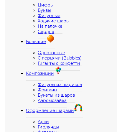
Цифры
Буквы
Фигурные
Ходячие шары
На палочке
Сердца
Большие
Однотонные
С перьями (Bubbles)
Гиганты с конфетти
Композиции
Фигуры из шариков
Фонтаны
Букеты из шаров
Аэромозайка
Оформление шарами
Арки
Гирлянды