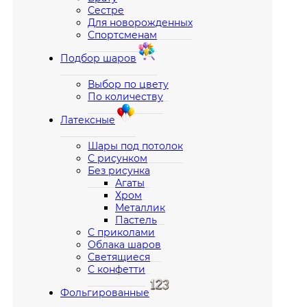
Сестре
Для новорожденных
Спортсменам
Подбор шаров
Выбор по цвету
По количеству
Латексные
Шары под потолок
С рисунком
Без рисунка
Агаты
Хром
Металлик
Пастель
С приколами
Облака шаров
Светящиеся
С конфетти
Фольгированные