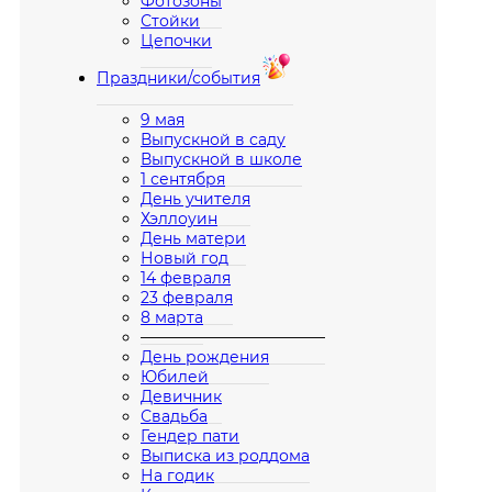
Фотозоны
Стойки
Цепочки
Праздники/события
9 мая
Выпускной в саду
Выпускной в школе
1 сентября
День учителя
Хэллоуин
День матери
Новый год
14 февраля
23 февраля
8 марта
————————————
День рождения
Юбилей
Девичник
Свадьба
Гендер пати
Выписка из роддома
На годик