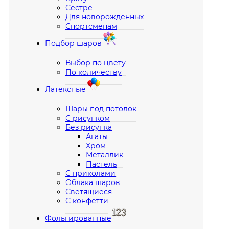
Сестре
Для новорожденных
Спортсменам
Подбор шаров
Выбор по цвету
По количеству
Латексные
Шары под потолок
С рисунком
Без рисунка
Агаты
Хром
Металлик
Пастель
С приколами
Облака шаров
Светящиеся
С конфетти
Фольгированные