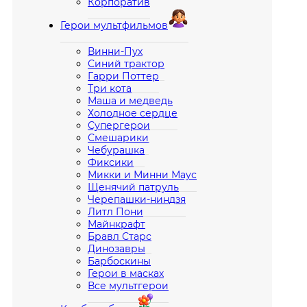
Корпоратив
Герои мультфильмов
Винни-Пух
Синий трактор
Гарри Поттер
Три кота
Маша и медведь
Холодное сердце
Супергерои
Смешарики
Чебурашка
Фиксики
Микки и Минни Маус
Щенячий патруль
Черепашки-ниндзя
Литл Пони
Майнкрафт
Бравл Старс
Динозавры
Барбоскины
Герои в масках
Все мультгерои