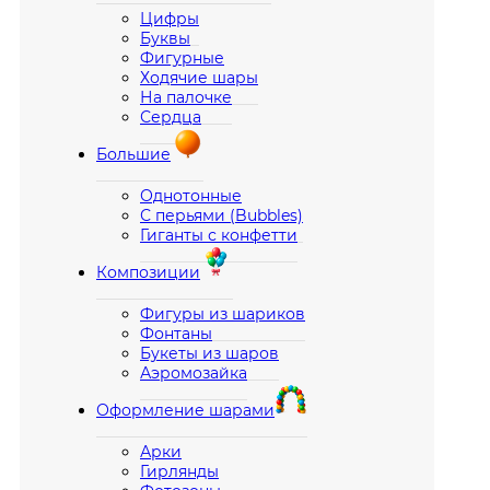
Цифры
Буквы
Фигурные
Ходячие шары
На палочке
Сердца
Большие
Однотонные
С перьями (Bubbles)
Гиганты с конфетти
Композиции
Фигуры из шариков
Фонтаны
Букеты из шаров
Аэромозайка
Оформление шарами
Арки
Гирлянды