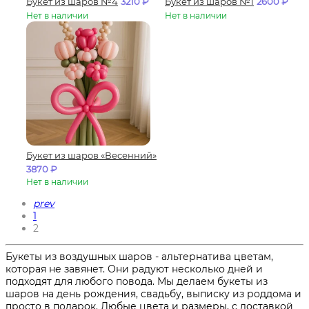
Букет из шаров №4
3210
₽
Букет из шаров №1
2600
₽
Нет в наличии
Нет в наличии
Букет из шаров «Весенний»
3870
₽
Нет в наличии
prev
1
2
Букеты из воздушных шаров - альтернатива цветам,
которая не завянет. Они радуют несколько дней и
подходят для любого повода. Мы делаем букеты из
шаров на день рождения, свадьбу, выписку из роддома и
просто в подарок. Любые цвета и размеры, с доставкой