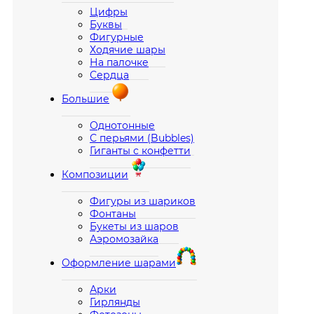
Цифры
Буквы
Фигурные
Ходячие шары
На палочке
Сердца
Большие
Однотонные
С перьями (Bubbles)
Гиганты с конфетти
Композиции
Фигуры из шариков
Фонтаны
Букеты из шаров
Аэромозайка
Оформление шарами
Арки
Гирлянды