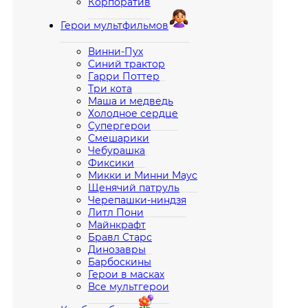
Корпоратив
Герои мультфильмов
Винни-Пух
Синий трактор
Гарри Поттер
Три кота
Маша и медведь
Холодное сердце
Супергерои
Смешарики
Чебурашка
Фиксики
Микки и Минни Маус
Щенячий патруль
Черепашки-ниндзя
Литл Пони
Майнкрафт
Бравл Старс
Динозавры
Барбоскины
Герои в масках
Все мультгерои