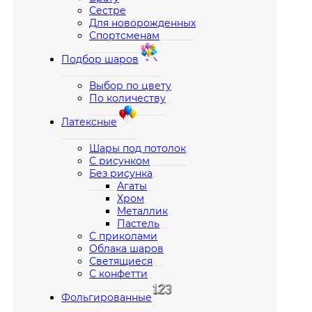
Сестре
Для новорожденных
Спортсменам
Подбор шаров
Выбор по цвету
По количеству
Латексные
Шары под потолок
С рисунком
Без рисунка
Агаты
Хром
Металлик
Пастель
С приколами
Облака шаров
Светящиеся
С конфетти
Фольгированные