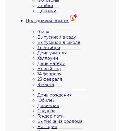
Фотозоны
Стойки
Цепочки
Праздники/события
9 мая
Выпускной в саду
Выпускной в школе
1 сентября
День учителя
Хэллоуин
День матери
Новый год
14 февраля
23 февраля
8 марта
————————————
День рождения
Юбилей
Девичник
Свадьба
Гендер пати
Выписка из роддома
На годик