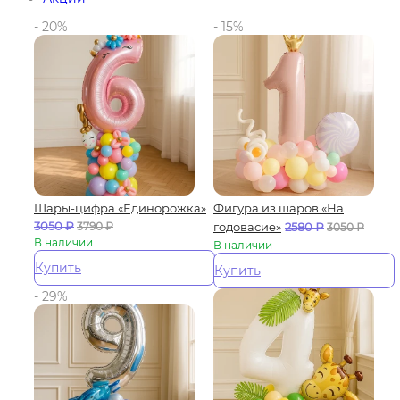
- 20%
- 15%
Шары-цифра «Единорожка»
Фигура из шаров «На
3050
₽
3790
₽
годовасие»
2580
₽
3050
₽
В наличии
В наличии
Купить
Купить
- 29%