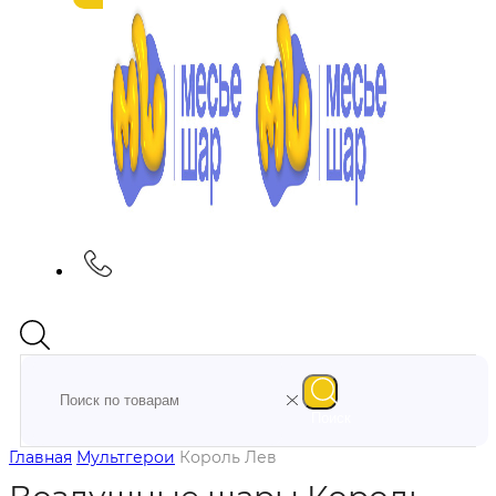
Поиск
Главная
Мультгерои
Король Лев