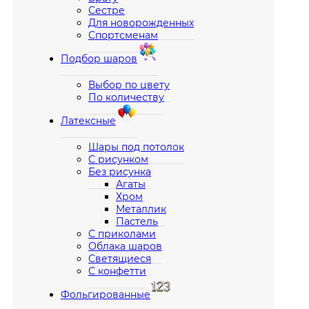
Сестре
Для новорожденных
Спортсменам
Подбор шаров
Выбор по цвету
По количеству
Латексные
Шары под потолок
С рисунком
Без рисунка
Агаты
Хром
Металлик
Пастель
С приколами
Облака шаров
Светящиеся
С конфетти
Фольгированные