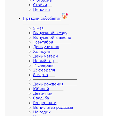
Фотозоны
Стойки
Цепочки
Праздники/события
9 мая
Выпускной в саду
Выпускной в школе
1 сентября
День учителя
Хэллоуин
День матери
Новый год
14 февраля
23 февраля
8 марта
————————————
День рождения
Юбилей
Девичник
Свадьба
Гендер пати
Выписка из роддома
На годик