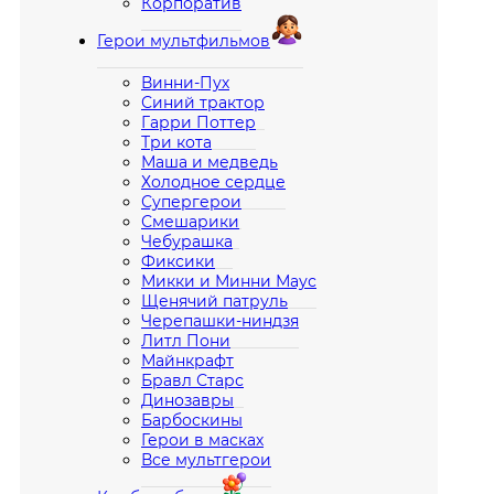
Корпоратив
Герои мультфильмов
Винни-Пух
Синий трактор
Гарри Поттер
Три кота
Маша и медведь
Холодное сердце
Супергерои
Смешарики
Чебурашка
Фиксики
Микки и Минни Маус
Щенячий патруль
Черепашки-ниндзя
Литл Пони
Майнкрафт
Бравл Старс
Динозавры
Барбоскины
Герои в масках
Все мультгерои