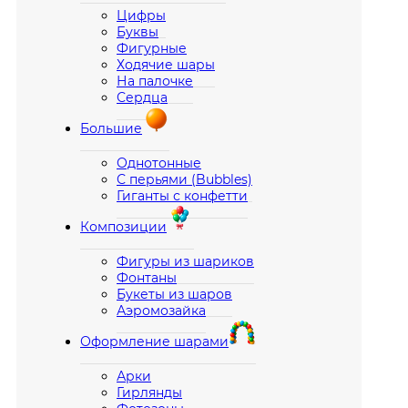
Цифры
Буквы
Фигурные
Ходячие шары
На палочке
Сердца
Большие
Однотонные
С перьями (Bubbles)
Гиганты с конфетти
Композиции
Фигуры из шариков
Фонтаны
Букеты из шаров
Аэромозайка
Оформление шарами
Арки
Гирлянды