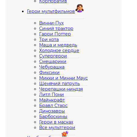
Корпоратив
Герои мультфильмов
Винни-Пух
Синий трактор
Гарри Поттер
Три кота
Маша и медведь
Холодное сердце
Супергерои
Смешарики
Чебурашка
Фиксики
Микки и Минни Маус
Щенячий патруль
Черепашки-ниндзя
Литл Пони
Майнкрафт
Бравл Старс
Динозавры
Барбоскины
Герои в масках
Все мультгерои