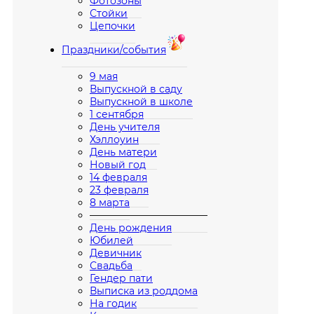
Фотозоны
Стойки
Цепочки
Праздники/события
9 мая
Выпускной в саду
Выпускной в школе
1 сентября
День учителя
Хэллоуин
День матери
Новый год
14 февраля
23 февраля
8 марта
————————————
День рождения
Юбилей
Девичник
Свадьба
Гендер пати
Выписка из роддома
На годик