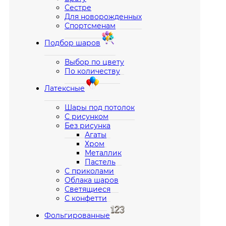
Сестре
Для новорожденных
Спортсменам
Подбор шаров
Выбор по цвету
По количеству
Латексные
Шары под потолок
С рисунком
Без рисунка
Агаты
Хром
Металлик
Пастель
С приколами
Облака шаров
Светящиеся
С конфетти
Фольгированные