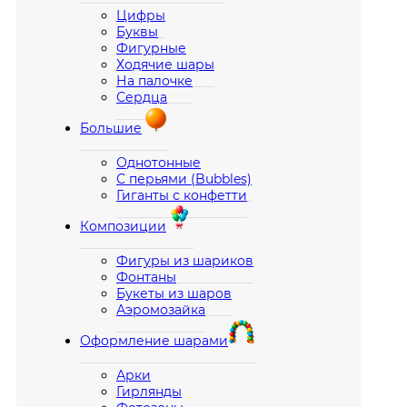
Цифры
Буквы
Фигурные
Ходячие шары
На палочке
Сердца
Большие
Однотонные
С перьями (Bubbles)
Гиганты с конфетти
Композиции
Фигуры из шариков
Фонтаны
Букеты из шаров
Аэромозайка
Оформление шарами
Арки
Гирлянды