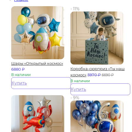
- 11%
Шары «Открытый космос»
Коробка-сюрприз «Ты наш
6880
₽
В наличии
космос»
5970
₽
6690
₽
В наличии
Купить
Купить
- 9%