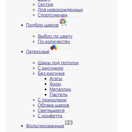
Сестре
Для новорожденных
Спортсменам
Подбор шаров
Выбор по цвету
По количеству
Латексные
Шары под потолок
С рисунком
Без рисунка
Агаты
Хром
Металлик
Пастель
С приколами
Облака шаров
Светящиеся
С конфетти
Фольгированные