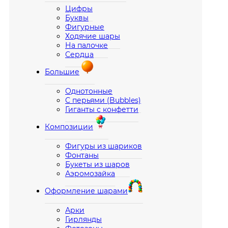
Цифры
Буквы
Фигурные
Ходячие шары
На палочке
Сердца
Большие
Однотонные
С перьями (Bubbles)
Гиганты с конфетти
Композиции
Фигуры из шариков
Фонтаны
Букеты из шаров
Аэромозайка
Оформление шарами
Арки
Гирлянды