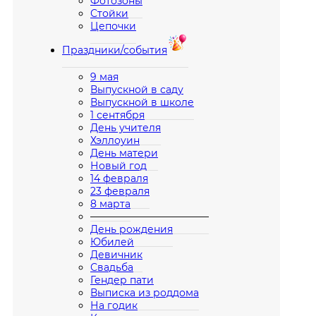
Фотозоны
Стойки
Цепочки
Праздники/события
9 мая
Выпускной в саду
Выпускной в школе
1 сентября
День учителя
Хэллоуин
День матери
Новый год
14 февраля
23 февраля
8 марта
————————————
День рождения
Юбилей
Девичник
Свадьба
Гендер пати
Выписка из роддома
На годик