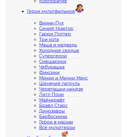
Корпоратив
Герои мультфильмов
Винни-Пух
Синий трактор
Гарри Поттер
Три кота
Маша и медведь
Холодное сердце
Супергерои
Смешарики
Чебурашка
Фиксики
Микки и Минни Маус
Щенячий патруль
Черепашки-ниндзя
Литл Пони
Майнкрафт
Бравл Старс
Динозавры
Барбоскины
Герои в масках
Все мультгерои