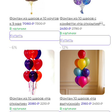
Фонтан из шаров и 10 кругов
Фонтан из 10 шаров с
к 9 мая
7060
₽
конфетти «На открытие...
7300
₽
2450
₽
В наличии
2790
₽
В наличии
Купить
Купить
- 6%
- 12%
Фонтан из 10 шаров «На
Фонтан 10 шаров «На
открытие»
2080
₽
выпускной»
2160
₽
2210
₽
2450
₽
В наличии
В наличии