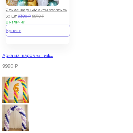
Яркие шары «Миксы золотые»
30 шт
9380
₽
9970
₽
В наличии
Купить
Арка из шаров «»Циф...
9990
₽