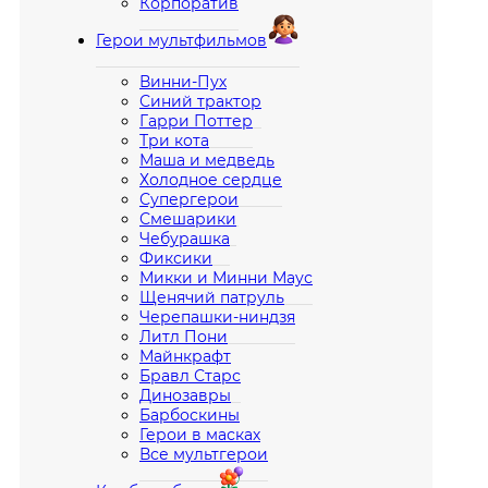
Корпоратив
Герои мультфильмов
Винни-Пух
Синий трактор
Гарри Поттер
Три кота
Маша и медведь
Холодное сердце
Супергерои
Смешарики
Чебурашка
Фиксики
Микки и Минни Маус
Щенячий патруль
Черепашки-ниндзя
Литл Пони
Майнкрафт
Бравл Старс
Динозавры
Барбоскины
Герои в масках
Все мультгерои