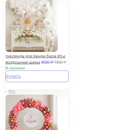
гирлянда для Кенди бара #3 и
воздушные шары
6120
₽
7330
₽
В наличии
Купить
- 13%