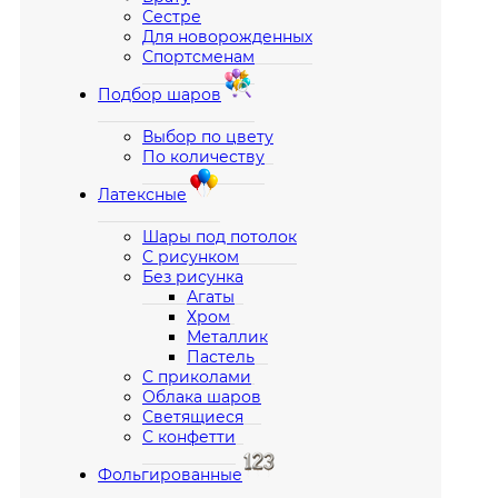
Сестре
Для новорожденных
Спортсменам
Подбор шаров
Выбор по цвету
По количеству
Латексные
Шары под потолок
С рисунком
Без рисунка
Агаты
Хром
Металлик
Пастель
С приколами
Облака шаров
Светящиеся
С конфетти
Фольгированные