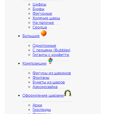
Цифры
Буквы
Фигурные
Ходячие шары
На палочке
Сердца
Большие
Однотонные
С перьями (Bubbles)
Гиганты с конфетти
Композиции
Фигуры из шариков
Фонтаны
Букеты из шаров
Аэромозайка
Оформление шарами
Арки
Гирлянды