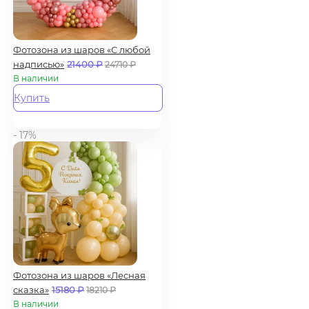
Фотозона из шаров «С любой
надписью»
21400
₽
24710
₽
В наличии
Купить
- 17%
Фотозона из шаров «Лесная
сказка»
15180
₽
18210
₽
В наличии