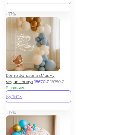
- 17%
Бенто фотозона «Моему
медвежонку»
15670
₽
18790
₽
В наличии
Купить
- 17%