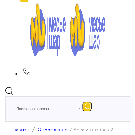
Поиск
/
Главная
Оформление
Арка из шаров #2
/