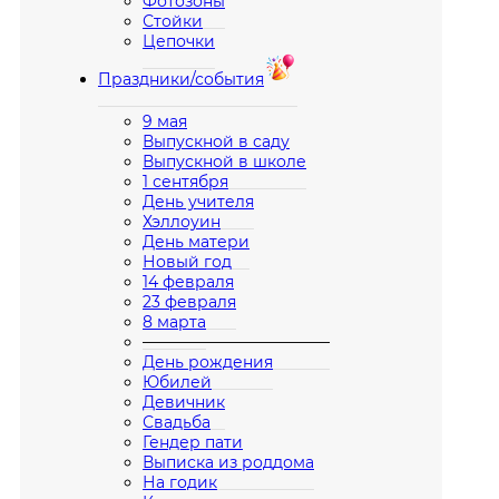
Фотозоны
Стойки
Цепочки
Праздники/события
9 мая
Выпускной в саду
Выпускной в школе
1 сентября
День учителя
Хэллоуин
День матери
Новый год
14 февраля
23 февраля
8 марта
————————————
День рождения
Юбилей
Девичник
Свадьба
Гендер пати
Выписка из роддома
На годик