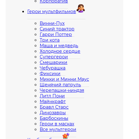
Корпоратив
Герои мультфильмов
Винни-Пух
Синий трактор
Гарри Поттер
Три кота
Маша и медведь
Холодное сердце
Супергерои
Смешарики
Чебурашка
Фиксики
Микки и Минни Маус
Щенячий патруль
Черепашки-ниндзя
Литл Пони
Майнкрафт
Бравл Старс
Динозавры
Барбоскины
Герои в масках
Все мультгерои