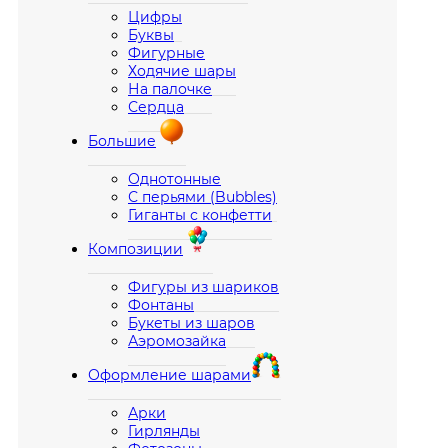
Цифры
Буквы
Фигурные
Ходячие шары
На палочке
Сердца
Большие
Однотонные
С перьями (Bubbles)
Гиганты с конфетти
Композиции
Фигуры из шариков
Фонтаны
Букеты из шаров
Аэромозайка
Оформление шарами
Арки
Гирлянды