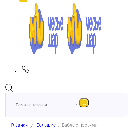
Поиск
/
Главная
Большие
Баблс с перьями
/