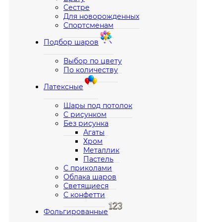
Сестре
Для новорожденных
Спортсменам
Подбор шаров
Выбор по цвету
По количеству
Латексные
Шары под потолок
С рисунком
Без рисунка
Агаты
Хром
Металлик
Пастель
С приколами
Облака шаров
Светящиеся
С конфетти
Фольгированные