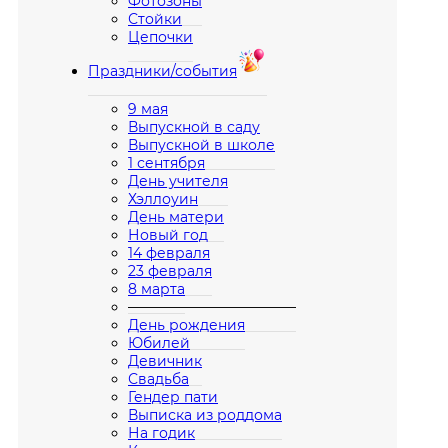
Фотозоны
Стойки
Цепочки
Праздники/события
9 мая
Выпускной в саду
Выпускной в школе
1 сентября
День учителя
Хэллоуин
День матери
Новый год
14 февраля
23 февраля
8 марта
————————————
День рождения
Юбилей
Девичник
Свадьба
Гендер пати
Выписка из роддома
На годик