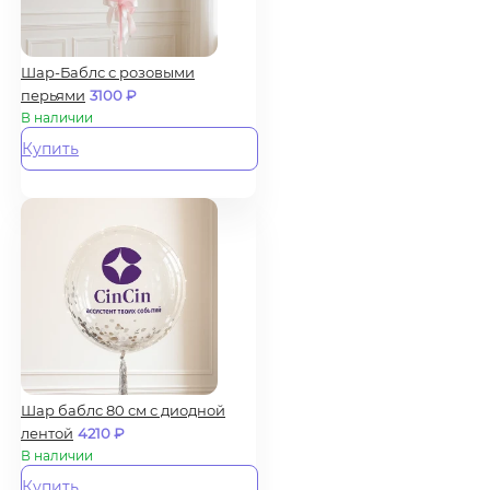
Шар-Баблс с розовыми
перьями
3100
₽
В наличии
Купить
Шар баблс 80 см с диодной
лентой
4210
₽
В наличии
Купить