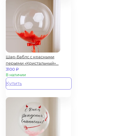
Шар-Баблс с красными
перьями «Кристальный»...
3100
₽
В наличии
Купить