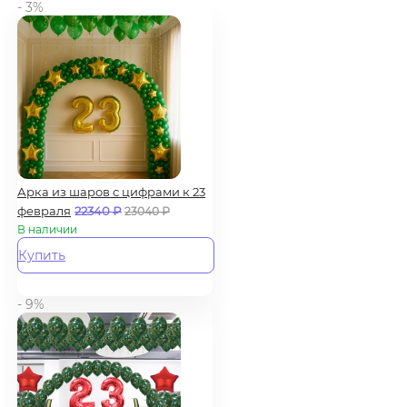
- 3%
Арка из шаров с цифрами к 23
февраля
22340
₽
23040
₽
В наличии
Купить
- 9%