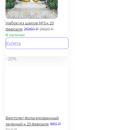
Набор из шаров №3 к 23
февраля
25260
₽
25620
₽
В наличии
Купить
- 20%
Вертолет фольгированный
зеленый к 23 февраля
990
₽
1240
₽