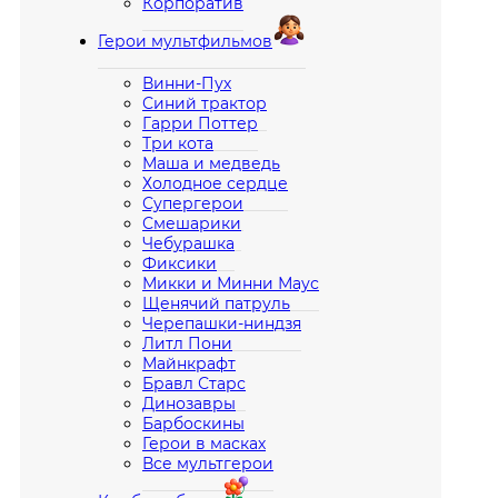
Корпоратив
Герои мультфильмов
Винни-Пух
Синий трактор
Гарри Поттер
Три кота
Маша и медведь
Холодное сердце
Супергерои
Смешарики
Чебурашка
Фиксики
Микки и Минни Маус
Щенячий патруль
Черепашки-ниндзя
Литл Пони
Майнкрафт
Бравл Старс
Динозавры
Барбоскины
Герои в масках
Все мультгерои