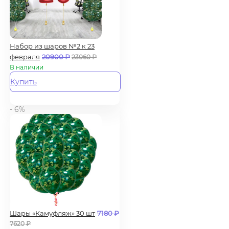
Набор из шаров №2 к 23
февраля
20900
₽
23060
₽
В наличии
Купить
- 6%
Шары «Камуфляж» 30 шт
7180
₽
7620
₽