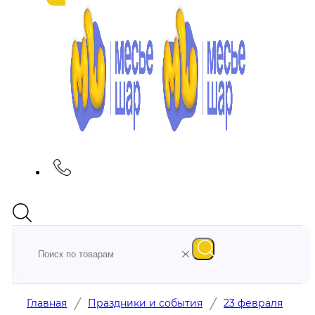
Поиск
/
/
Главная
Праздники и события
23 февраля