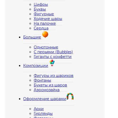
Цифры
Буквы
Фигурные
Ходячие шары
На палочке
Сердца
Большие
Однотонные
С перьями (Bubbles)
Гиганты с конфетти
Композиции
Фигуры из шариков
Фонтаны
Букеты из шаров
Аэромозайка
Оформление шарами
Арки
Гирлянды