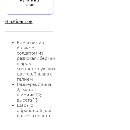
Купить в 1
клик
В избранное
Композиция
«Танк» с
солдатом из
разнокалиберных
шаров
соответствующих
цветов, 3 шара с
гелием
Размеры: длина
2,1 метра;
ширина 1,5;
высота 1,3
Шары с
обработкой для
долгого полёта