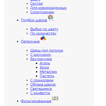
Сестре
Для новорожденных
Спортсменам
Подбор шаров
Выбор по цвету
По количеству
Латексные
Шары под потолок
С рисунком
Без рисунка
Агаты
Хром
Металлик
Пастель
С приколами
Облака шаров
Светящиеся
С конфетти
Фольгированные