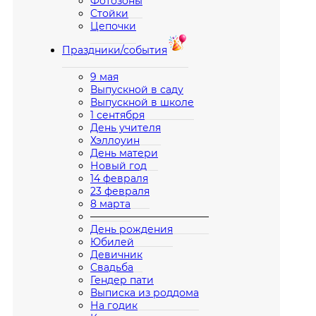
Фотозоны
Стойки
Цепочки
Праздники/события
9 мая
Выпускной в саду
Выпускной в школе
1 сентября
День учителя
Хэллоуин
День матери
Новый год
14 февраля
23 февраля
8 марта
————————————
День рождения
Юбилей
Девичник
Свадьба
Гендер пати
Выписка из роддома
На годик