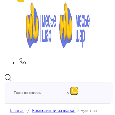
Поиск
/
Главная
Композиции из шаров
Букет из
/