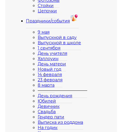
Фотозоны
Стойки
Цепочки
Праздники/события
9 мая
Выпускной в саду
Выпускной в школе
1 сентября
День учителя
Хэллоуин
День матери
Новый год
14 февраля
23 февраля
8 марта
————————————
День рождения
Юбилей
Девичник
Свадьба
Гендер пати
Выписка из роддома
На годик