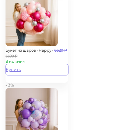
Букет из шаров «Happy»
6520
₽
6690
₽
В наличии
Купить
- 3%