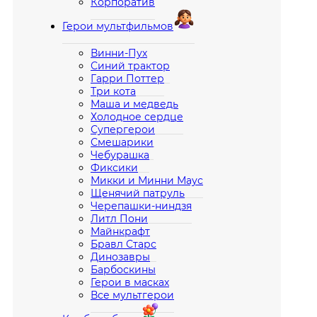
Корпоратив
Герои мультфильмов
Винни-Пух
Синий трактор
Гарри Поттер
Три кота
Маша и медведь
Холодное сердце
Супергерои
Смешарики
Чебурашка
Фиксики
Микки и Минни Маус
Щенячий патруль
Черепашки-ниндзя
Литл Пони
Майнкрафт
Бравл Старс
Динозавры
Барбоскины
Герои в масках
Все мультгерои