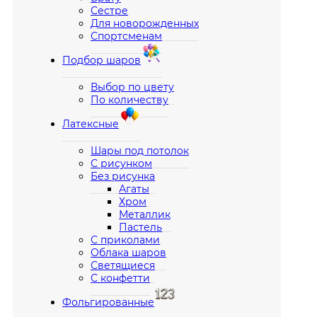
Сестре
Для новорожденных
Спортсменам
Подбор шаров
Выбор по цвету
По количеству
Латексные
Шары под потолок
С рисунком
Без рисунка
Агаты
Хром
Металлик
Пастель
С приколами
Облака шаров
Светящиеся
С конфетти
Фольгированные