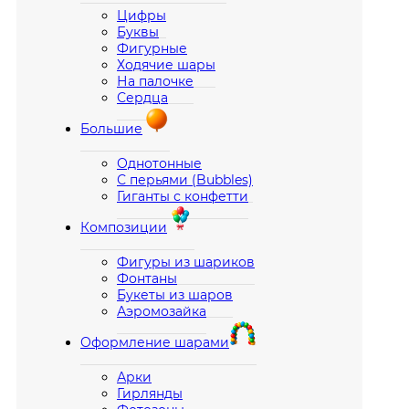
Цифры
Буквы
Фигурные
Ходячие шары
На палочке
Сердца
Большие
Однотонные
С перьями (Bubbles)
Гиганты с конфетти
Композиции
Фигуры из шариков
Фонтаны
Букеты из шаров
Аэромозайка
Оформление шарами
Арки
Гирлянды