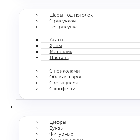
Шары под потолок
С рисунком
Без рисунка
Агаты
Хром
Металлик
Пастель
С приколами
Облака шаров
Светящиеся
С конфетти
Цифры
Буквы
Фигурные
Ходячие шары