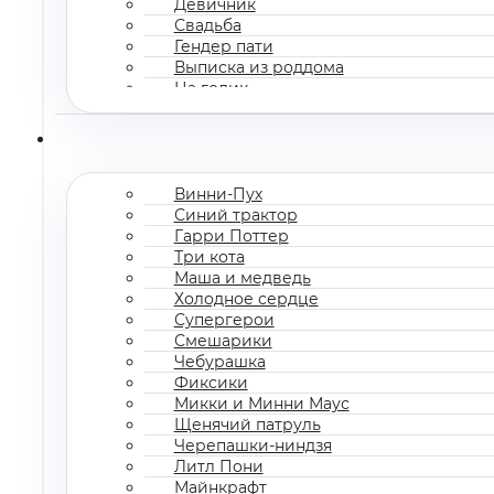
Девичник
Свадьба
Гендер пати
Выписка из роддома
На годик
Корпоратив
Винни-Пух
Синий трактор
Гарри Поттер
Три кота
Маша и медведь
Холодное сердце
Супергерои
Смешарики
Чебурашка
Фиксики
Микки и Минни Маус
Щенячий патруль
Черепашки-ниндзя
Литл Пони
Майнкрафт