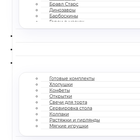
Бравл Старс
Динозавры
Барбоскины
Герои в масках
Все мультгерои
Готовые комплекты
Хлопушки
Конфеты
Открытки
Свечи для торта
Сервировка стола
Колпаки
Растяжки и гирлянды
Мягкие игрушки