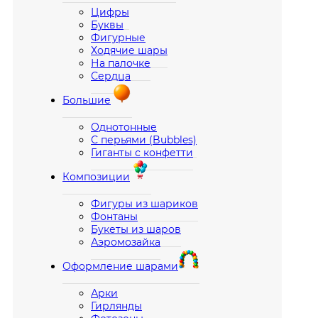
Цифры
Буквы
Фигурные
Ходячие шары
На палочке
Сердца
Большие
Однотонные
С перьями (Bubbles)
Гиганты с конфетти
Композиции
Фигуры из шариков
Фонтаны
Букеты из шаров
Аэромозайка
Оформление шарами
Арки
Гирлянды