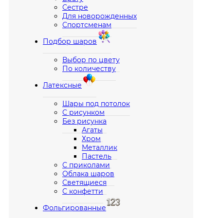
Сестре
Для новорожденных
Спортсменам
Подбор шаров
Выбор по цвету
По количеству
Латексные
Шары под потолок
С рисунком
Без рисунка
Агаты
Хром
Металлик
Пастель
С приколами
Облака шаров
Светящиеся
С конфетти
Фольгированные