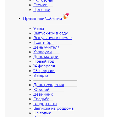
Фотозоны
Стойки
Цепочки
Праздники/события
9 мая
Выпускной в саду
Выпускной в школе
1 сентября
День учителя
Хэллоуин
День матери
Новый год
14 февраля
23 февраля
8 марта
————————————
День рождения
Юбилей
Девичник
Свадьба
Гендер пати
Выписка из роддома
На годик