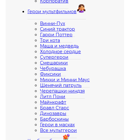
Корпоратив
Герои мультфильмов
Винни-Пух
Синий трактор
Гарри Поттер
Три кота
Маша и медведь
Холодное сердце
Супергерои
Смешарики
Чебурашка
Фиксики
Микки и Минни Маус
Щенячий патруль
Черепашки-ниндзя
Литл Пони
Майнкрафт
Бравл Старс
Динозавры
Барбоскины
Герои в масках
Все мультгерои