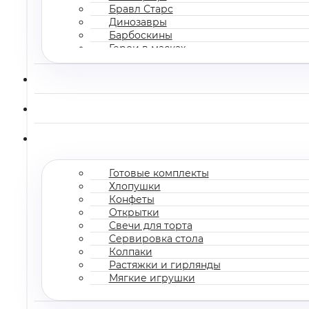
Бравл Старс
Динозавры
Барбоскины
Герои в масках
Все мультгерои
Готовые комплекты
Хлопушки
Конфеты
Открытки
Свечи для торта
Сервировка стола
Колпаки
Растяжки и гирлянды
Мягкие игрушки