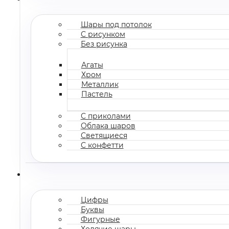
Шары под потолок
С рисунком
Без рисунка
Агаты
Хром
Металлик
Пастель
С приколами
Облака шаров
Светящиеся
С конфетти
Цифры
Буквы
Фигурные
Ходячие шары