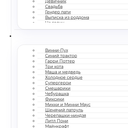
Девичник
Свадьба
Гендер пати
Выписка из роддома
На годик
Корпоратив
Винни-Пух
Синий трактор
Гарри Поттер
Три кота
Маша и медведь
Холодное сердце
Супергерои
Смешарики
Чебурашка
Фиксики
Микки и Минни Маус
Щенячий патруль
Черепашки-ниндзя
Литл Пони
Майнкрафт