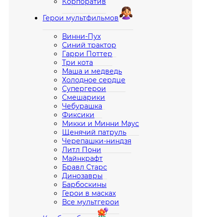
Корпоратив
Герои мультфильмов
Винни-Пух
Синий трактор
Гарри Поттер
Три кота
Маша и медведь
Холодное сердце
Супергерои
Смешарики
Чебурашка
Фиксики
Микки и Минни Маус
Щенячий патруль
Черепашки-ниндзя
Литл Пони
Майнкрафт
Бравл Старс
Динозавры
Барбоскины
Герои в масках
Все мультгерои