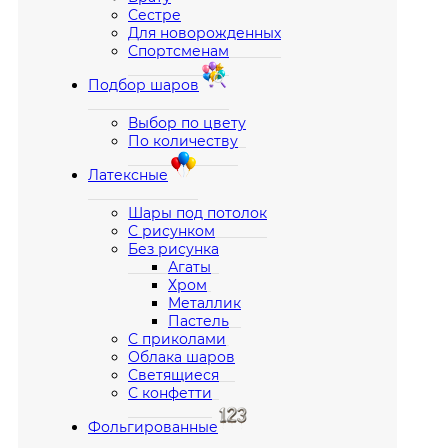
Сестре
Для новорожденных
Спортсменам
Подбор шаров
Выбор по цвету
По количеству
Латексные
Шары под потолок
С рисунком
Без рисунка
Агаты
Хром
Металлик
Пастель
С приколами
Облака шаров
Светящиеся
С конфетти
Фольгированные