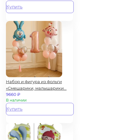
Купить
Набор и фигура из фольги
«Смешарики, малышарики...
9660
₽
В наличии
Купить