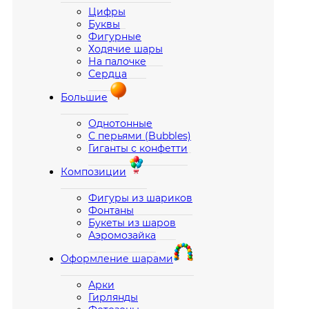
Цифры
Буквы
Фигурные
Ходячие шары
На палочке
Сердца
Большие
Однотонные
С перьями (Bubbles)
Гиганты с конфетти
Композиции
Фигуры из шариков
Фонтаны
Букеты из шаров
Аэромозайка
Оформление шарами
Арки
Гирлянды