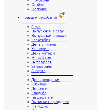
Фотозоны
Стойки
Цепочки
Праздники/события
9 мая
Выпускной в саду
Выпускной в школе
1 сентября
День учителя
Хэллоуин
День матери
Новый год
14 февраля
23 февраля
8 марта
————————————
День рождения
Юбилей
Девичник
Свадьба
Гендер пати
Выписка из роддома
На годик