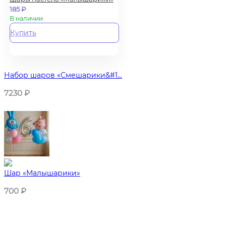
185
₽
В наличии
Купить
Набор шаров «Смешарики&#1...
7230
₽
Шар «Малышарики»
700
₽