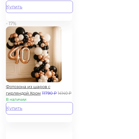
Купить
- 17%
Фотозона из шаров с
гирляндой Хром
11790
₽
14140
₽
В наличии
Купить