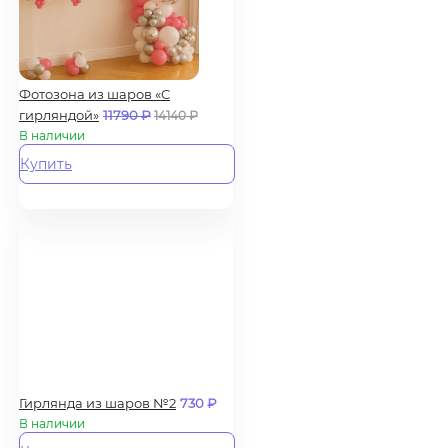
Фотозона из шаров «С
гирляндой»
11790
₽
14140
₽
В наличии
Купить
Гирлянда из шаров №2
730
₽
В наличии