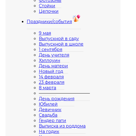
Фотозоны
Стойки
Цепочки
Праздники/события
9 мая
Выпускной в саду
Выпускной в школе
1 сентября
День учителя
Хэллоуин
День матери
Новый год
14 февраля
23 февраля
8 марта
————————————
День рождения
Юбилей
Девичник
Свадьба
Гендер пати
Выписка из роддома
На годик