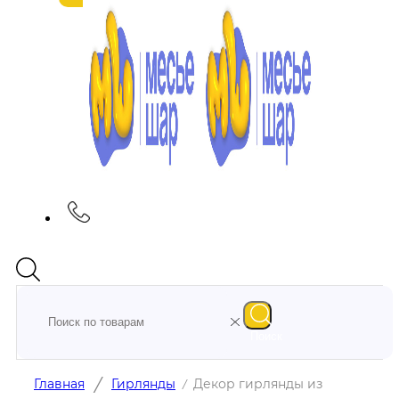
Поиск
/
Главная
Гирлянды
Декор гирлянды из
/