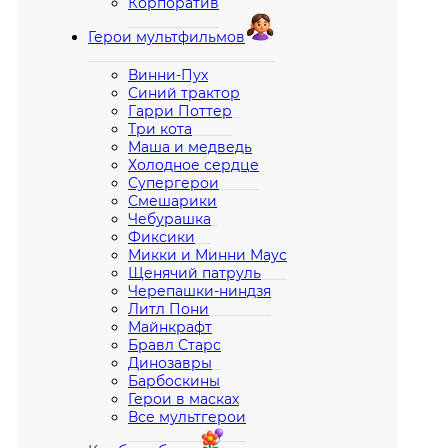
Корпоратив
Герои мультфильмов
Винни-Пух
Синий трактор
Гарри Поттер
Три кота
Маша и медведь
Холодное сердце
Супергерои
Смешарики
Чебурашка
Фиксики
Микки и Минни Маус
Щенячий патруль
Черепашки-ниндзя
Литл Пони
Майнкрафт
Бравл Старс
Динозавры
Барбоскины
Герои в масках
Все мультгерои