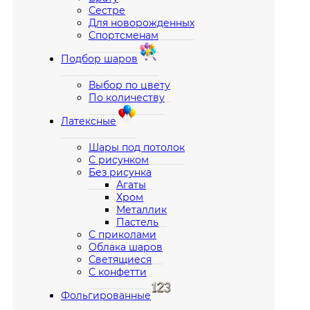
Сестре
Для новорожденных
Спортсменам
Подбор шаров
Выбор по цвету
По количеству
Латексные
Шары под потолок
С рисунком
Без рисунка
Агаты
Хром
Металлик
Пастель
С приколами
Облака шаров
Светящиеся
С конфетти
Фольгированные