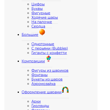
Цифры
Буквы
Фигурные
Ходячие шары
На палочке
Сердца
Большие
Однотонные
С перьями (Bubbles)
Гиганты с конфетти
Композиции
Фигуры из шариков
Фонтаны
Букеты из шаров
Аэромозайка
Оформление шарами
Арки
Гирлянды