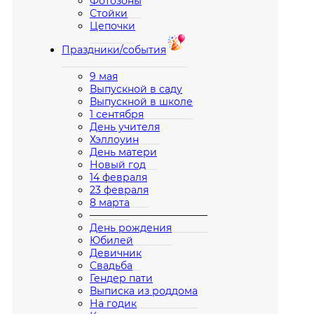
Фотозоны
Стойки
Цепочки
Праздники/события
9 мая
Выпускной в саду
Выпускной в школе
1 сентября
День учителя
Хэллоуин
День матери
Новый год
14 февраля
23 февраля
8 марта
————————————
День рождения
Юбилей
Девичник
Свадьба
Гендер пати
Выписка из роддома
На годик