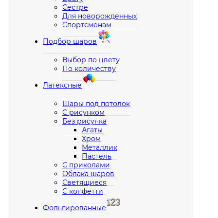
Сестре
Для новорожденных
Спортсменам
Подбор шаров
Выбор по цвету
По количеству
Латексные
Шары под потолок
С рисунком
Без рисунка
Агаты
Хром
Металлик
Пастель
С приколами
Облака шаров
Светящиеся
С конфетти
Фольгированные