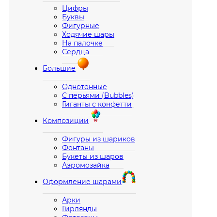
Цифры
Буквы
Фигурные
Ходячие шары
На палочке
Сердца
Большие
Однотонные
С перьями (Bubbles)
Гиганты с конфетти
Композиции
Фигуры из шариков
Фонтаны
Букеты из шаров
Аэромозайка
Оформление шарами
Арки
Гирлянды