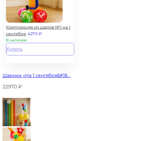
Композиция из шаров №1 на 1
сентября
4270
₽
В наличии
Купить
Шарики «На 1 сентября&#18...
22970
₽