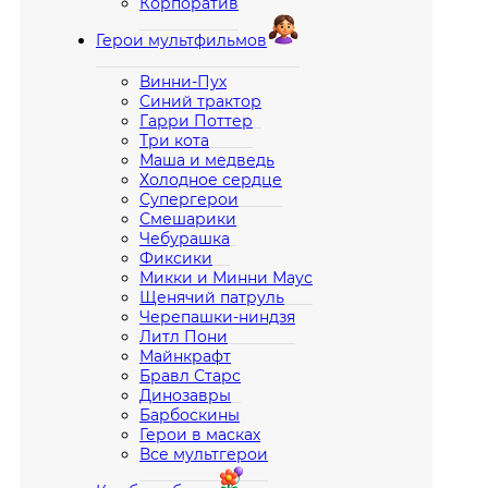
Корпоратив
Герои мультфильмов
Винни-Пух
Синий трактор
Гарри Поттер
Три кота
Маша и медведь
Холодное сердце
Супергерои
Смешарики
Чебурашка
Фиксики
Микки и Минни Маус
Щенячий патруль
Черепашки-ниндзя
Литл Пони
Майнкрафт
Бравл Старс
Динозавры
Барбоскины
Герои в масках
Все мультгерои