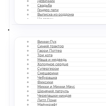
Девичник
Свадьба
Гендер пати
Выписка из роддома
На годик
Корпоратив
Винни-Пух
Синий трактор
Гарри Поттер
Три кота
Маша и медведь
Холодное сердце
Супергерои
Смешарики
Чебурашка
Фиксики
Микки и Минни Маус
Щенячий патруль
Черепашки-ниндзя
Литл Пони
Майнкрафт