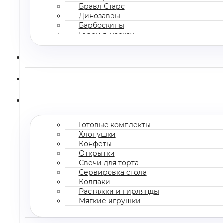
Бравл Старс
Динозавры
Барбоскины
Герои в масках
Все мультгерои
Готовые комплекты
Хлопушки
Конфеты
Открытки
Свечи для торта
Сервировка стола
Колпаки
Растяжки и гирлянды
Мягкие игрушки