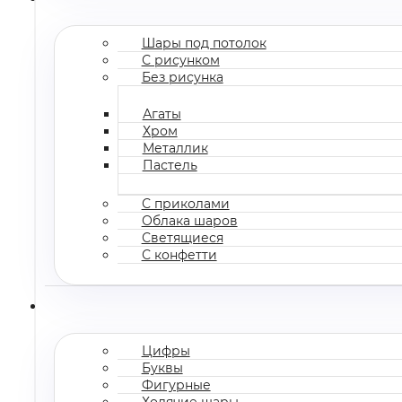
Шары под потолок
С рисунком
Без рисунка
Агаты
Хром
Металлик
Пастель
С приколами
Облака шаров
Светящиеся
С конфетти
Цифры
Буквы
Фигурные
Ходячие шары