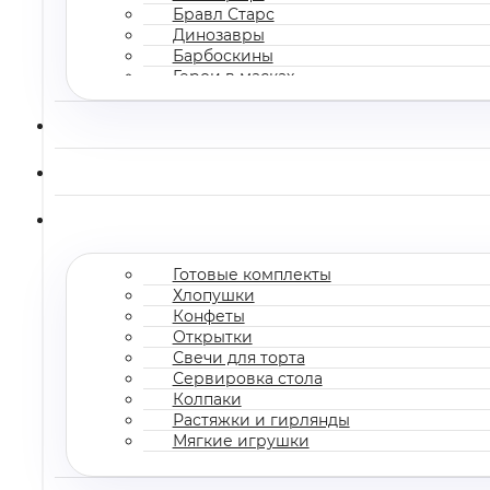
Бравл Старс
Динозавры
Барбоскины
Герои в масках
Все мультгерои
Готовые комплекты
Хлопушки
Конфеты
Открытки
Свечи для торта
Сервировка стола
Колпаки
Растяжки и гирлянды
Мягкие игрушки