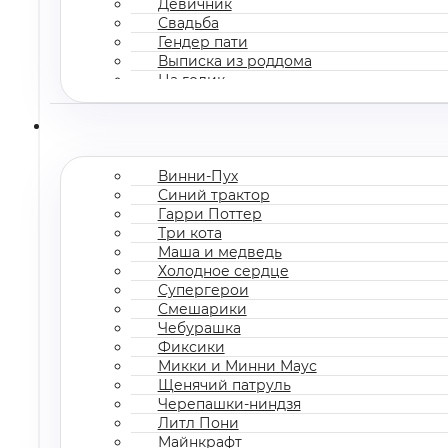
Девичник
Свадьба
Гендер пати
Выписка из роддома
На годик
Корпоратив
Винни-Пух
Синий трактор
Гарри Поттер
Три кота
Маша и медведь
Холодное сердце
Супергерои
Смешарики
Чебурашка
Фиксики
Микки и Минни Маус
Щенячий патруль
Черепашки-ниндзя
Литл Пони
Майнкрафт