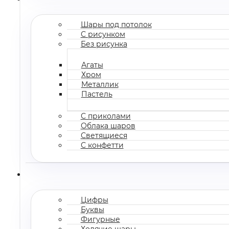
Шары под потолок
С рисунком
Без рисунка
Агаты
Хром
Металлик
Пастель
С приколами
Облака шаров
Светящиеся
С конфетти
Цифры
Буквы
Фигурные
Ходячие шары