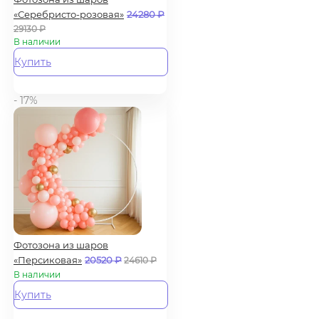
«Серебристо-розовая»
24280
₽
29130
₽
В наличии
Купить
- 17%
Фотозона из шаров
«Персиковая»
20520
₽
24610
₽
В наличии
Купить