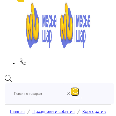
Поиск
/
/
Главная
Праздники и события
Корпоратив