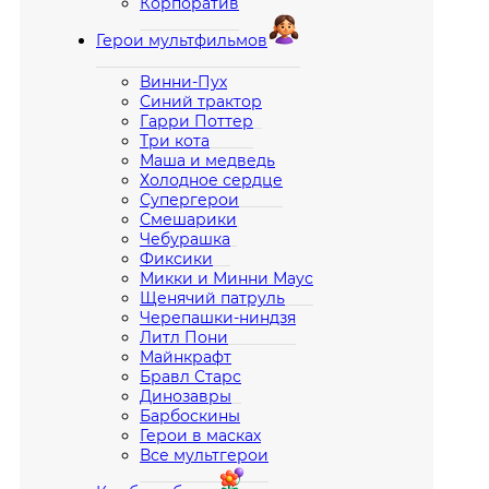
Корпоратив
Герои мультфильмов
Винни-Пух
Синий трактор
Гарри Поттер
Три кота
Маша и медведь
Холодное сердце
Супергерои
Смешарики
Чебурашка
Фиксики
Микки и Минни Маус
Щенячий патруль
Черепашки-ниндзя
Литл Пони
Майнкрафт
Бравл Старс
Динозавры
Барбоскины
Герои в масках
Все мультгерои