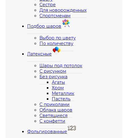
Сестре
Для новорожденных
Спортсменам
Подбор шаров
Выбор по цвету
По количеству
Латексные
Шары под потолок
С рисунком
Без рисунка
Агаты
Хром
Металлик
Пастель
С приколами
Облака шаров
Светящиеся
С конфетти
Фольгированные