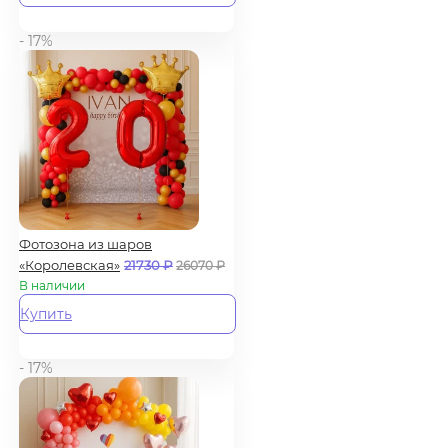
- 17%
Фотозона из шаров
«Королевская»
21730
₽
26070
₽
В наличии
Купить
- 17%