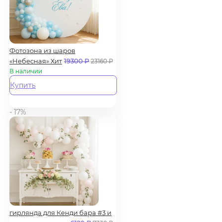
Фотозона из шаров
«Небесная» Хит
19300
₽
23160
₽
В наличии
Купить
- 17%
гирлянда для Кенди бара #3 и