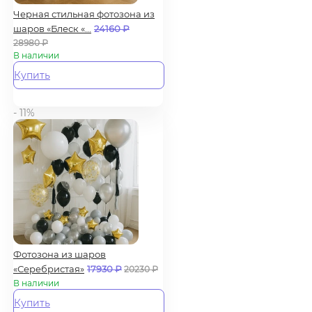
Черная стильная фотозона из
шаров «Блеск «...
24160
₽
28980
₽
В наличии
Купить
- 11%
Фотозона из шаров
«Серебристая»
17930
₽
20230
₽
В наличии
Купить