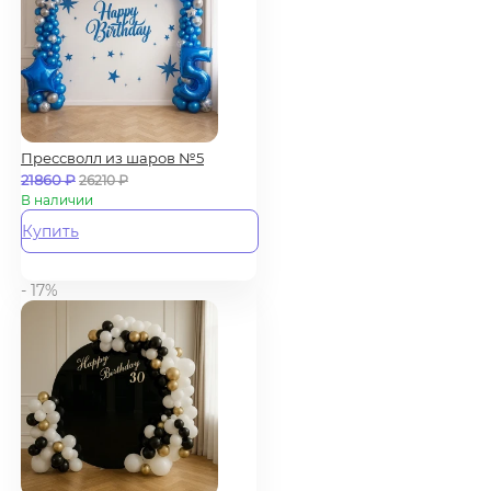
Прессволл из шаров №5
21860
₽
26210
₽
В наличии
Купить
- 17%