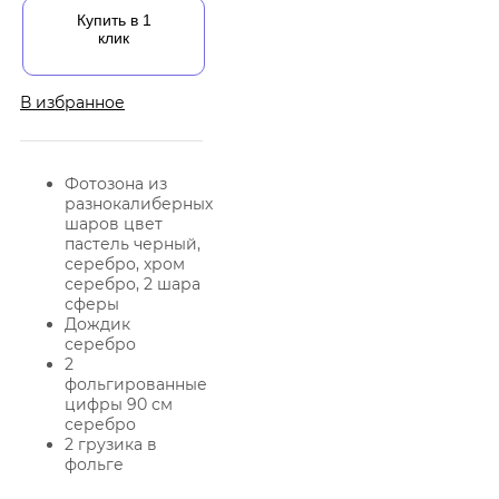
Купить в 1
клик
В избранное
Фотозона из
разнокалиберных
шаров цвет
пастель черный,
серебро, хром
серебро, 2 шара
сферы
Дождик
серебро
2
фольгированные
цифры 90 см
серебро
2 грузика в
фольге