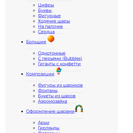
Цифры
Буквы
Фигурные
Ходячие шары
На палочке
Сердца
Большие
Однотонные
С перьями (Bubbles)
Гиганты с конфетти
Композиции
Фигуры из шариков
Фонтаны
Букеты из шаров
Аэромозайка
Оформление шарами
Арки
Гирлянды