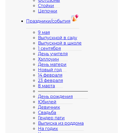
Фотозоны
Стойки
Цепочки
Праздники/события
9 мая
Выпускной в саду
Выпускной в школе
1 сентября
День учителя
Хэллоуин
День матери
Новый год
14 февраля
23 февраля
8 марта
————————————
День рождения
Юбилей
Девичник
Свадьба
Гендер пати
Выписка из роддома
На годик