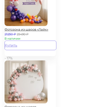
Фотозона из шаров «Лайк»
21250
₽
25490
₽
В наличии
Купить
- 17%
Фотозона из шаров