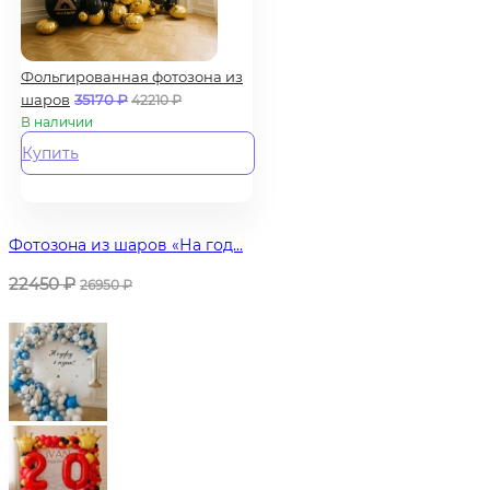
Фольгированная фотозона из
шаров
35170
₽
42210
₽
В наличии
Купить
Фотозона из шаров «На год...
22450
₽
26950
₽