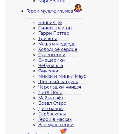
Корпоратив
Герои мультфильмов
Винни-Пух
Синий трактор
Гарри Поттер
Три кота
Маша и медведь
Холодное сердце
Супергерои
Смешарики
Чебурашка
Фиксики
Микки и Минни Маус
Щенячий патруль
Черепашки-ниндзя
Литл Пони
Майнкрафт
Бравл Старс
Динозавры
Барбоскины
Герои в масках
Все мультгерои