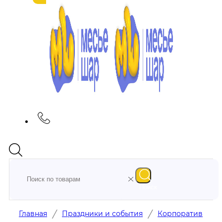
Поиск
/
/
Главная
Праздники и события
Корпоратив