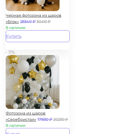
Черная фотозона из шаров
«Блэк»
25340
₽
30410
₽
В наличии
Купить
- 11%
Фотозона из шаров
«Серебристая»
17930
₽
20230
₽
В наличии