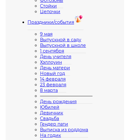
Фотозоны
Стойки
Цепочки
Праздники/события
9 мая
Выпускной в саду
Выпускной в школе
1 сентября
День учителя
Хэллоуин
День матери
Новый год
14 февраля
23 февраля
8 марта
————————————
День рождения
Юбилей
Девичник
Свадьба
Гендер пати
Выписка из роддома
На годик