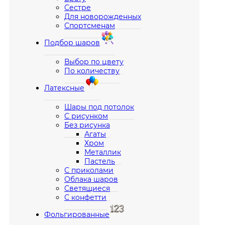
Сестре
Для новорожденных
Спортсменам
Подбор шаров
Выбор по цвету
По количеству
Латексные
Шары под потолок
С рисунком
Без рисунка
Агаты
Хром
Металлик
Пастель
С приколами
Облака шаров
Светящиеся
С конфетти
Фольгированные