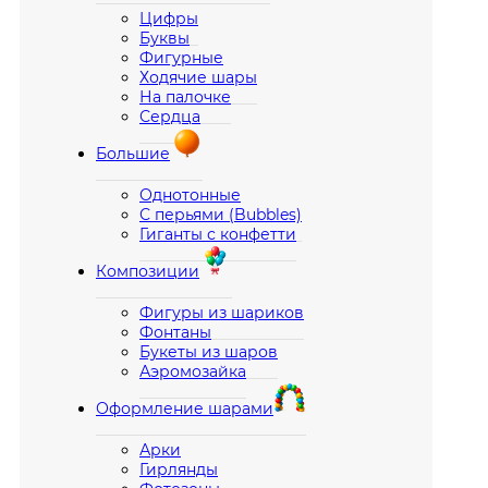
Цифры
Буквы
Фигурные
Ходячие шары
На палочке
Сердца
Большие
Однотонные
С перьями (Bubbles)
Гиганты с конфетти
Композиции
Фигуры из шариков
Фонтаны
Букеты из шаров
Аэромозайка
Оформление шарами
Арки
Гирлянды