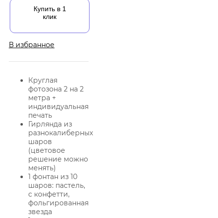
Купить в 1
клик
В избранное
Круглая
фотозона 2 на 2
метра +
индивидуальная
печать
Гирлянда из
разнокалиберных
шаров
(цветовое
решение можно
менять)
1 фонтан из 10
шаров: пастель,
с конфетти,
фольгированная
звезда