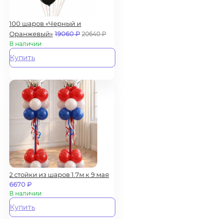
100 шаров «Черный и
Оранжевый»
19060
₽
20640
₽
В наличии
Купить
2 стойки из шаров 1.7м к 9 мая
6670
₽
В наличии
Купить