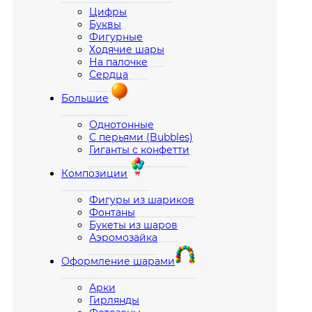
Цифры
Буквы
Фигурные
Ходячие шары
На палочке
Сердца
Большие
Однотонные
С перьями (Bubbles)
Гиганты с конфетти
Композиции
Фигуры из шариков
Фонтаны
Букеты из шаров
Аэромозайка
Оформление шарами
Арки
Гирлянды