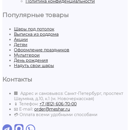
Политика конфиденциальности
Популярные товары
Шары под потолок
Выписка из роддома
Акции
Детям
Оформление праздников
Мультгерои
День рождения
Надуть свои шары
Контакты
🏢 Адрес и самовывоз: Санкт-Петербург, проспект
Шаумяна, д.10, к.1 (м. Новочеркасская)
📱 Телефон:
+7 (812) 606-70-00
📧 E-mail:
order@meshar.ru
💳 Оплата всеми удобными способами