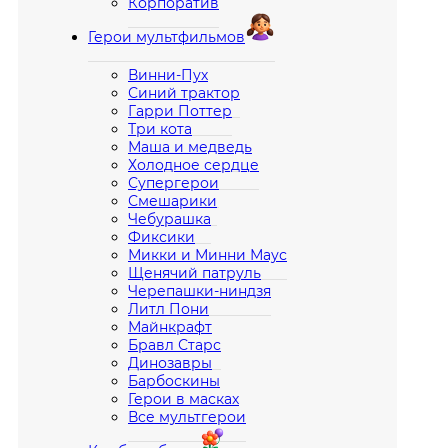
Корпоратив
Герои мультфильмов
Винни-Пух
Синий трактор
Гарри Поттер
Три кота
Маша и медведь
Холодное сердце
Супергерои
Смешарики
Чебурашка
Фиксики
Микки и Минни Маус
Щенячий патруль
Черепашки-ниндзя
Литл Пони
Майнкрафт
Бравл Старс
Динозавры
Барбоскины
Герои в масках
Все мультгерои