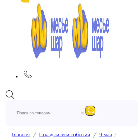
Поиск
/
/
Главная
Праздники и события
9 мая
/