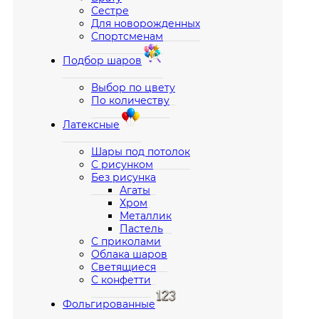
Сестре
Для новорожденных
Спортсменам
Подбор шаров
Выбор по цвету
По количеству
Латексные
Шары под потолок
С рисунком
Без рисунка
Агаты
Хром
Металлик
Пастель
С приколами
Облака шаров
Светящиеся
С конфетти
Фольгированные