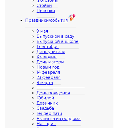
Фотозоны
Стойки
Цепочки
Праздники/события
9 мая
Выпускной в саду
Выпускной в школе
1 сентября
День учителя
Хэллоуин
День матери
Новый год
14 февраля
23 февраля
8 марта
————————————
День рождения
Юбилей
Девичник
Свадьба
Гендер пати
Выписка из роддома
На годик