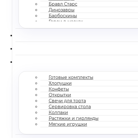
Бравл Старс
Динозавры
Барбоскины
Герои в масках
Все мультгерои
Готовые комплекты
Хлопушки
Конфеты
Открытки
Свечи для торта
Сервировка стола
Колпаки
Растяжки и гирлянды
Мягкие игрушки