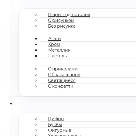
Шары под потолок
С рисунком
Без рисунка
Агаты
Хром
Металлик
Пастель
С приколами
Облака шаров
Светящиеся
С конфетти
Цифры
Буквы
Фигурные
Ходячие шары