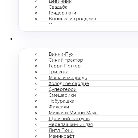
Девичник
Свадьба
Гендер пати
Выписка из роддома
На годик
Корпоратив
Винни-Пух
Синий трактор
Гарри Поттер
Три кота
Маша и медведь
Холодное сердце
Супергерои
Смешарики
Чебурашка
Фиксики
Микки и Минни Маус
Щенячий патруль
Черепашки-ниндзя
Литл Пони
Майнкрафт