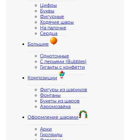
Цифры
Буквы
Фигурные
Ходячие шары
На палочке
Сердца
Большие
Однотонные
С перьями (Bubbles)
Гиганты с конфетти
Композиции
Фигуры из шариков
Фонтаны
Букеты из шаров
Аэромозайка
Оформление шарами
Арки
Гирлянды