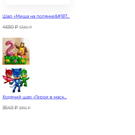
Шар «Миша на полянке&#187...
4650
₽
5380
₽
Ходячий шар «Герои в маск...
3540
₽
3910
₽