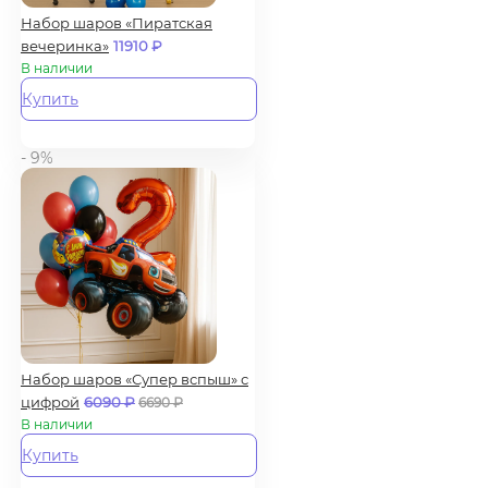
Набор шаров «Пиратская
вечеринка»
11910
₽
В наличии
Купить
- 9%
Набор шаров «Супер вспыш» с
цифрой
6090
₽
6690
₽
В наличии
Купить