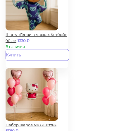
Шары «Герои в масках Кетбой»
90 см
1330
₽
В наличии
Купить
Набор шаров №8 «Китти»
5360
₽