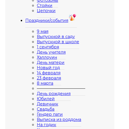
Фотозоны
Стойки
Цепочки
Праздники/события
9 мая
Выпускной в саду
Выпускной в школе
1 сентября
День учителя
Хэллоуин
День матери
Новый год
14 февраля
23 февраля
8 марта
————————————
День рождения
Юбилей
Девичник
Свадьба
Гендер пати
Выписка из роддома
На годик