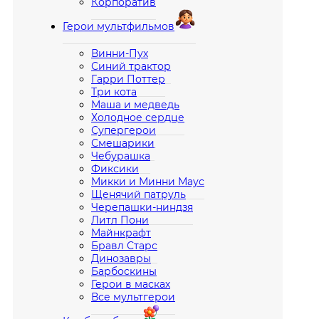
Корпоратив
Герои мультфильмов
Винни-Пух
Синий трактор
Гарри Поттер
Три кота
Маша и медведь
Холодное сердце
Супергерои
Смешарики
Чебурашка
Фиксики
Микки и Минни Маус
Щенячий патруль
Черепашки-ниндзя
Литл Пони
Майнкрафт
Бравл Старс
Динозавры
Барбоскины
Герои в масках
Все мультгерои