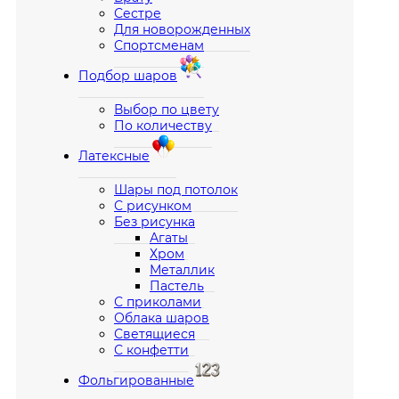
Сестре
Для новорожденных
Спортсменам
Подбор шаров
Выбор по цвету
По количеству
Латексные
Шары под потолок
С рисунком
Без рисунка
Агаты
Хром
Металлик
Пастель
С приколами
Облака шаров
Светящиеся
С конфетти
Фольгированные