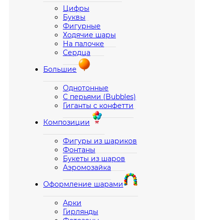
Цифры
Буквы
Фигурные
Ходячие шары
На палочке
Сердца
Большие
Однотонные
С перьями (Bubbles)
Гиганты с конфетти
Композиции
Фигуры из шариков
Фонтаны
Букеты из шаров
Аэромозайка
Оформление шарами
Арки
Гирлянды