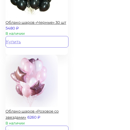
Облако шаров «Черные» 30 шт
5480
₽
В наличии
Купить
Облако шаров «Розовое со
звездами»
6260
₽
В наличии