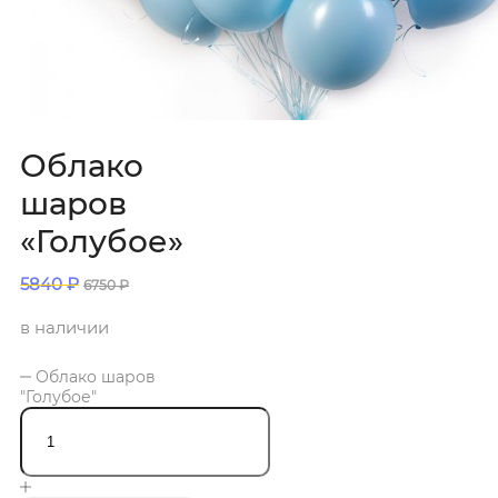
Облако
шаров
«Голубое»
5840
₽
6750
₽
в наличии
Облако шаров
"Голубое"