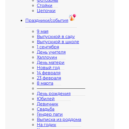
Фотозоны
Стойки
Цепочки
Праздники/события
9 мая
Выпускной в саду
Выпускной в школе
1 сентября
День учителя
Хэллоуин
День матери
Новый год
14 февраля
23 февраля
8 марта
————————————
День рождения
Юбилей
Девичник
Свадьба
Гендер пати
Выписка из роддома
На годик