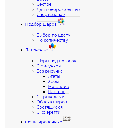
Сестре
Для новорожденных
Спортсменам
Подбор шаров
Выбор по цвету
По количеству
Латексные
Шары под потолок
С рисунком
Без рисунка
Агаты
Хром
Металлик
Пастель
С приколами
Облака шаров
Светящиеся
С конфетти
Фольгированные