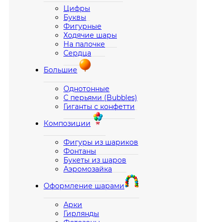
Цифры
Буквы
Фигурные
Ходячие шары
На палочке
Сердца
Большие
Однотонные
С перьями (Bubbles)
Гиганты с конфетти
Композиции
Фигуры из шариков
Фонтаны
Букеты из шаров
Аэромозайка
Оформление шарами
Арки
Гирлянды