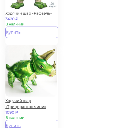
Ходячий шар «Рафаэль»
3420
₽
В наличии
Купить
Ходячий шар
«Трицераптос мини»
1090
₽
В наличии
Купить