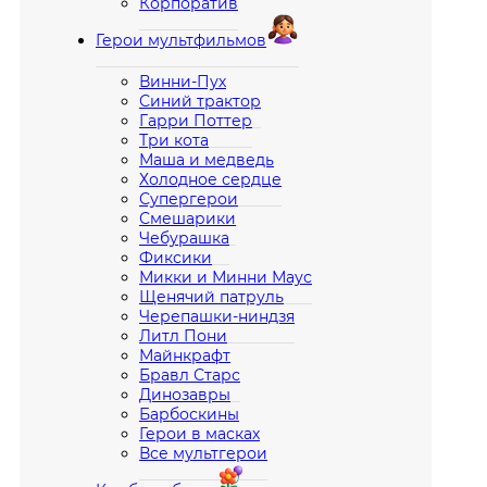
Корпоратив
Герои мультфильмов
Винни-Пух
Синий трактор
Гарри Поттер
Три кота
Маша и медведь
Холодное сердце
Супергерои
Смешарики
Чебурашка
Фиксики
Микки и Минни Маус
Щенячий патруль
Черепашки-ниндзя
Литл Пони
Майнкрафт
Бравл Старс
Динозавры
Барбоскины
Герои в масках
Все мультгерои