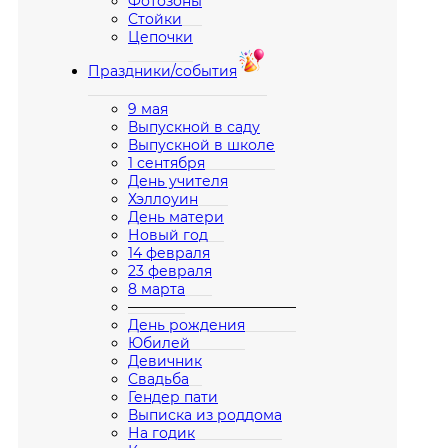
Фотозоны
Стойки
Цепочки
Праздники/события
9 мая
Выпускной в саду
Выпускной в школе
1 сентября
День учителя
Хэллоуин
День матери
Новый год
14 февраля
23 февраля
8 марта
————————————
День рождения
Юбилей
Девичник
Свадьба
Гендер пати
Выписка из роддома
На годик