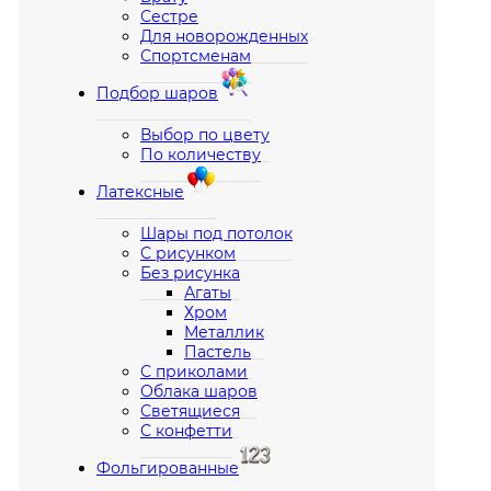
Сестре
Для новорожденных
Спортсменам
Подбор шаров
Выбор по цвету
По количеству
Латексные
Шары под потолок
С рисунком
Без рисунка
Агаты
Хром
Металлик
Пастель
С приколами
Облака шаров
Светящиеся
С конфетти
Фольгированные