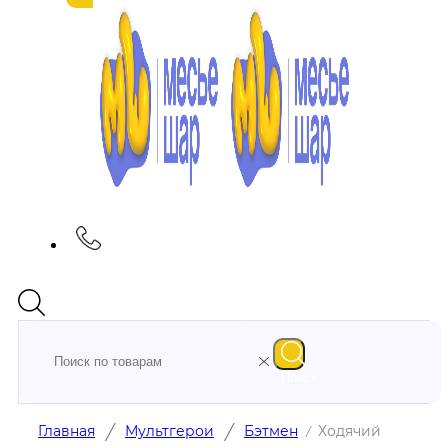
Поиск
/
/
Главная
Мультгерои
Бэтмен
Ходячий
/